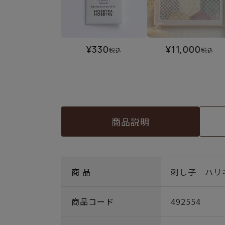
¥
330
¥
11,000
税込
税込
商品説明
商 品
刺し子 ハリ
商品コード
492554