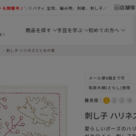
店舗情
ール開催中♪
＼リバティ 生地、編み物、刺繍、刺し子／
商品を探す
手芸を学ぶ
初めての方へ
料！
）
刺し子 ハリネズミと木の実
メール便6個まで可
和泉木綿(さらし)使用
難易度：
刺し子 ハリネ
愛らしいポーズのハ