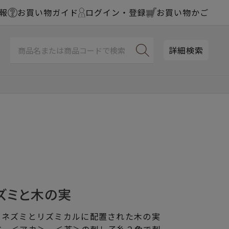
報
お買い物ガイド
ログイン・登録
お買い物かご
詳細検索
ズミと木の実
リネズミとリズミカルに配置された木の実