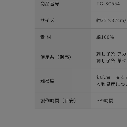
商品番号
TG-SC554
サイズ
約32×37cm
素 材
綿100％
刺し子糸 アカ
使用糸（別売）
刺し子糸 茶＜
初心者 ★
難易度
＜難易度につ
製作時間（目安）
～9時間