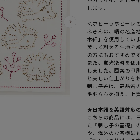
がカワイイ、刺し子
します。
＜ホビーラホビーレ
ふきんは、晒の名産
木綿」を使用してい
美しく刺せる生地を
の方にもおすすめで
また、蛍光染料を使
しました。図案の印
と美しい仕上がりを
刺し子糸は、高品質
毛羽立ちを抑え、上
★日本語＆英語対応
こちらの商品には、
た『刺し子の基礎』
や、海外のお客様に