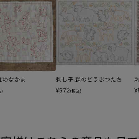
森のなかま
刺し子 森のどうぶつたち
¥572
¥
込)
(税込)