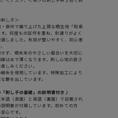
布。＜アカ＞、＜茶＞の刺し子糸２色で刺
の刺し子＞
地・泉州で織り上げた上質な晒生地「和泉
ます。何度もの試作を重ね、針通りがよく
厳選しました。布目が整いやすく、初心者
す。
用せず、晒本来のやさしい風合いを大切に
刷線は水で薄くなります。刺し心地の良さ
お楽しみください。
の綿糸を使用しています。特殊加工により
質な艶を出しています。
の「刺し子の基礎」の説明書付き♪
日本語（表面）と英語（裏面）で記載され
の説明書が付属しています。初めての方
も安心です。