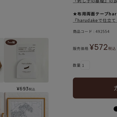
『刺し子の基礎』の
★布用両面テープha
『harudakeで仕
商品コード
492554
¥
572
販売価格
税込
¥
693
税込