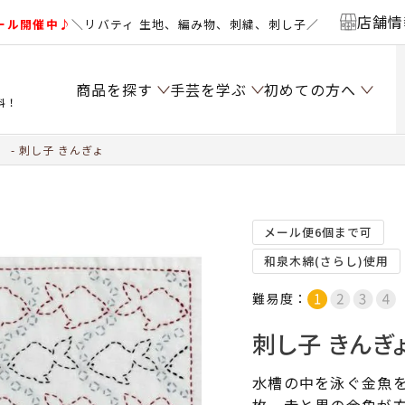
店舗情
ール開催中♪
＼リバティ 生地、編み物、刺繍、刺し子／
商品を探す
手芸を学ぶ
初めての方へ
料！
）
刺し子 きんぎょ
メール便6個まで可
和泉木綿(さらし)使用
難易度：
刺し子 きんぎ
水槽の中を泳ぐ金魚