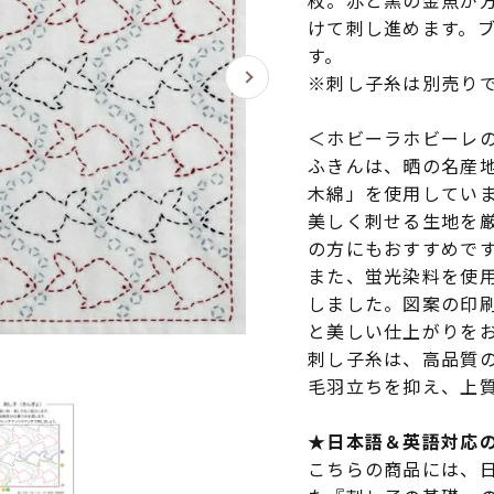
枚。赤と黒の金魚が
けて刺し進めます。
す。
※刺し子糸は別売り
＜ホビーラホビーレ
ふきんは、晒の名産
木綿」を使用してい
美しく刺せる生地を
の方にもおすすめで
また、蛍光染料を使
しました。図案の印
と美しい仕上がりを
刺し子糸は、高品質
毛羽立ちを抑え、上
★日本語＆英語対応
こちらの商品には、