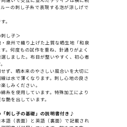
方向違いで交互に並んだデザインは横に続
ブルーの刺し子糸で表現する泡が涼しげで
です。
の刺し子＞
地・泉州で織り上げた上質な晒生地「和泉
ます。何度もの試作を重ね、針通りがよく
厳選しました。布目が整いやすく、初心者
す。
用せず、晒本来のやさしい風合いを大切に
刷線は水で薄くなります。刺し心地の良さ
お楽しみください。
の綿糸を使用しています。特殊加工により
質な艶を出しています。
の「刺し子の基礎」の説明書付き♪
日本語（表面）と英語（裏面）で記載され