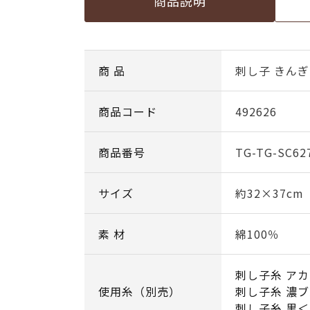
商品説明
商 品
刺し子 きんぎ
商品コード
492626
商品番号
TG-TG-SC62
サイズ
約32×37cm
素 材
綿100％
刺し子糸 アカ
使用糸（別売）
刺し子糸 濃ブ
刺し子糸 黒＜