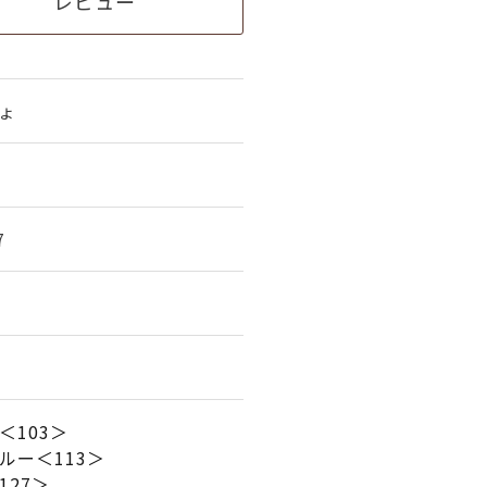
レビュー
ょ
7
＜103＞
ルー＜113＞
127＞