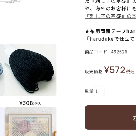
た『刺し子の基礎』
や、海外のお客様に
『刺し子の基礎』の
★布用両面テープha
『harudakeで仕
商品コード
492626
¥
572
販売価格
税込
¥
308
税込