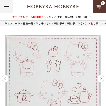
0
ファイナルセール開催中♪
＼リバティ 生地、編み物、刺繍、刺し子／
トップページ
特集一覧
刺し子ふきん・刺し子糸
刺し子（ふきん）
刺し子 ハロ