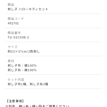
商品
刺し子 ハローキティセット
商品コード
492701
商品番号
TG-SSC508-2
サイズ
約32×37cm/2色刺し
素材
刺し子布：綿100％
刺し子糸：綿100％
セット内容
刺し子布1種、刺し子糸2種
【注意事項】
※別途、縫い糸・縫い針をご用意ください。