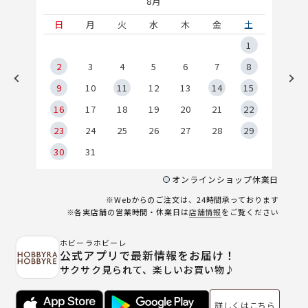
8月
土
日
月
火
水
木
金
土
5
1
2
2
3
4
5
6
7
8
9
9
10
11
12
13
14
15
6
16
17
18
19
20
21
22
23
24
25
26
27
28
29
30
31
オンラインショップ休業日
※Webからのご注文は、24時間承っております
※各実店舗の営業時間・休業日は
店舗情報
をご覧ください
ホビーラホビーレ
公式アプリで最新情報をお届け！
サクサク見られて、楽しいお買い物♪
詳しくはこちら