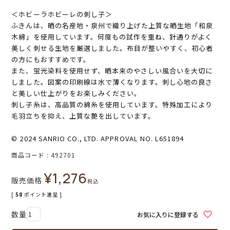
＜ホビーラホビーレの刺し子＞
ふきんは、晒の名産地・泉州で織り上げた上質な晒生地「和泉
木綿」を使用しています。何度もの試作を重ね、針通りがよく
美しく刺せる生地を厳選しました。布目が整いやすく、初心者
の方にもおすすめです。
また、蛍光染料を使用せず、晒本来のやさしい風合いを大切に
しました。図案の印刷線は水で薄くなります。刺し心地の良さ
と美しい仕上がりをお楽しみください。
刺し子糸は、高品質の綿糸を使用しています。特殊加工により
毛羽立ちを抑え、上質な艶を出しています。
© 2024 SANRIO CO., LTD. APPROVAL NO. L651894
商品コード
492701
¥
1,276
販売価格
税込
[
58
ポイント進呈 ]
お気に入りに登録する