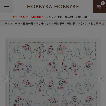
0
ファイナルセール開催中♪
＼リバティ 生地、編み物、刺繍、刺し子／
トップページ
特集一覧
刺し子ふきん・刺し子糸
刺し子（ふきん）
刺し子 ゆき