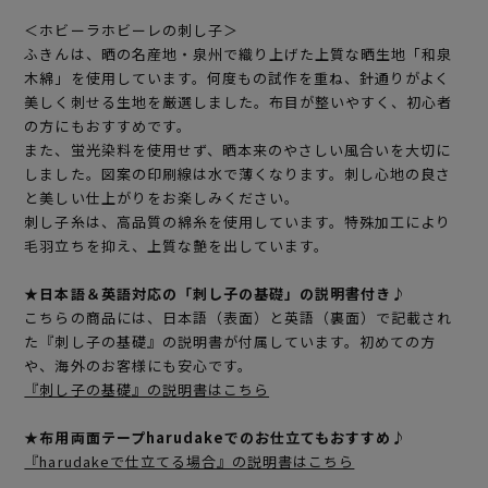
＜ホビーラホビーレの刺し子＞
ふきんは、晒の名産地・泉州で織り上げた上質な晒生地「和泉
木綿」を使用しています。何度もの試作を重ね、針通りがよく
美しく刺せる生地を厳選しました。布目が整いやすく、初心者
の方にもおすすめです。
また、蛍光染料を使用せず、晒本来のやさしい風合いを大切に
しました。図案の印刷線は水で薄くなります。刺し心地の良さ
と美しい仕上がりをお楽しみください。
刺し子糸は、高品質の綿糸を使用しています。特殊加工により
毛羽立ちを抑え、上質な艶を出しています。
★日本語＆英語対応の「刺し子の基礎」の説明書付き♪
こちらの商品には、日本語（表面）と英語（裏面）で記載され
た『刺し子の基礎』の説明書が付属しています。初めての方
や、海外のお客様にも安心です。
『刺し子の基礎』の説明書はこちら
★布用両面テープharudakeでのお仕立てもおすすめ♪
『harudakeで仕立てる場合』の説明書はこちら