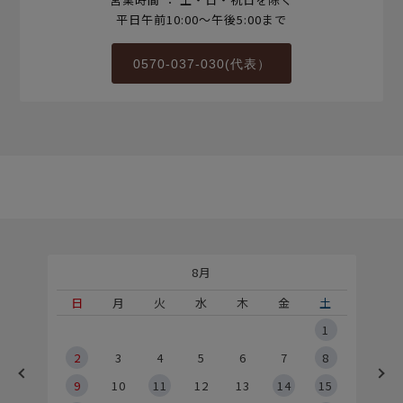
平日午前10:00～午後5:00まで
0570-037-030(代表）
8月
土
日
月
火
水
木
金
土
5
1
2
2
3
4
5
6
7
8
9
9
10
11
12
13
14
15