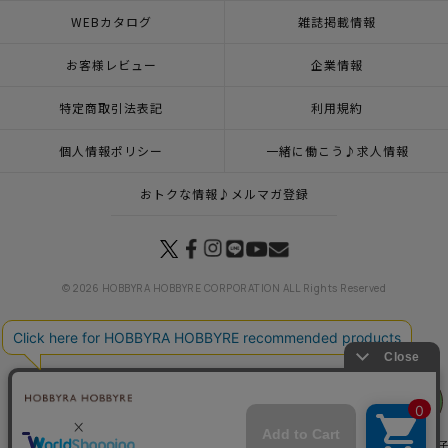
WEBカタログ
雑誌掲載情報
お客様レビュー
企業情報
特定商取引法表記
利用規約
個人情報ポリシー
一緒に働こう♪求人情報
おトクな情報♪メルマガ登録
© 2026 HOBBYRA HOBBYRE CORPORATION ALL Rights Reserved
トップページ
登録
刺し子 ゆきだるま
リリヤン
トップページ
新商品 その他一覧
刺し子 ゆきだるま
フェア
トップページ
特集一覧
Wonderful Christmas
刺し子 ゆきだるま
トップページ
特集一覧
刺し子ふきん・刺し子糸
刺し子（ふきん）
季節の刺し