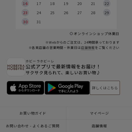
6
16
17
18
19
20
21
22
23
24
25
26
27
28
29
30
31
オンラインショップ休業日
※Webからのご注文は、24時間承っております
※各実店舗の営業時間・休業日は
店舗情報
をご覧ください
ホビーラホビーレ
公式アプリで最新情報をお届け！
サクサク見られて、楽しいお買い物♪
詳しくはこちら
お買い物ガイド
マイページ
お問い合わせ - よくあるご質問
店舗情報