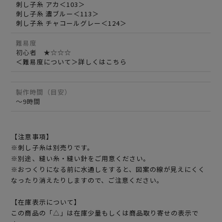
刺し子糸 アカ＜103＞
刺し子糸 濃ブルー＜113＞
刺し子糸 チャコールグレー＜124＞
難易度
初心者 ★☆☆☆
＜難易度について＞詳しくはこちら
製作時間（目安）
～9時間
【注意事項】
※刺し子糸は別売りです。
※別途、縫い糸・縫い針をご用意ください。
※おつくりになる前に水通しをすると、図案の線が見えにくく
なったり消えたりしますので、ご注意ください。
【在庫表示について】
この商品の「△」は在庫少量もしくは商品取り寄せの表示で