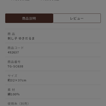
商品説明
レビュー
商 品
刺し子 ゆきだるま
商品コード
492637
商品番号
TG-SC638
サイズ
約32×37cm
素 材
綿100％
使用糸（別売）