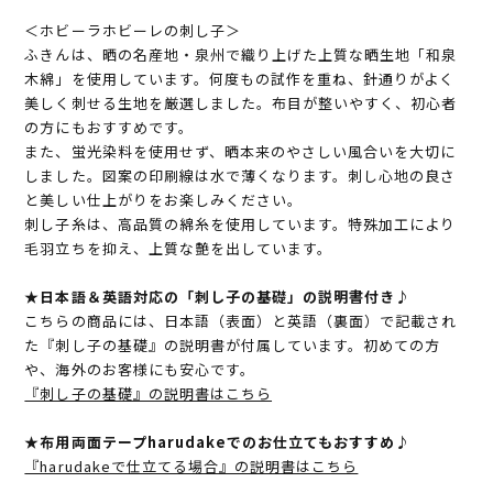
＜ホビーラホビーレの刺し子＞
ふきんは、晒の名産地・泉州で織り上げた上質な晒生地「和泉
木綿」を使用しています。何度もの試作を重ね、針通りがよく
美しく刺せる生地を厳選しました。布目が整いやすく、初心者
の方にもおすすめです。
また、蛍光染料を使用せず、晒本来のやさしい風合いを大切に
しました。図案の印刷線は水で薄くなります。刺し心地の良さ
と美しい仕上がりをお楽しみください。
刺し子糸は、高品質の綿糸を使用しています。特殊加工により
毛羽立ちを抑え、上質な艶を出しています。
★日本語＆英語対応の「刺し子の基礎」の説明書付き♪
こちらの商品には、日本語（表面）と英語（裏面）で記載され
た『刺し子の基礎』の説明書が付属しています。初めての方
や、海外のお客様にも安心です。
『刺し子の基礎』の説明書はこちら
★布用両面テープharudakeでのお仕立てもおすすめ♪
『harudakeで仕立てる場合』の説明書はこちら