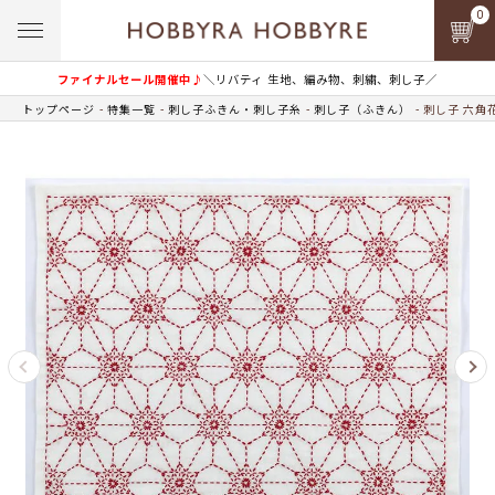
0
ファイナルセール開催中♪
＼リバティ 生地、編み物、刺繍、刺し子／
トップページ
特集一覧
刺し子ふきん・刺し子糸
刺し子（ふきん）
刺し子 六角