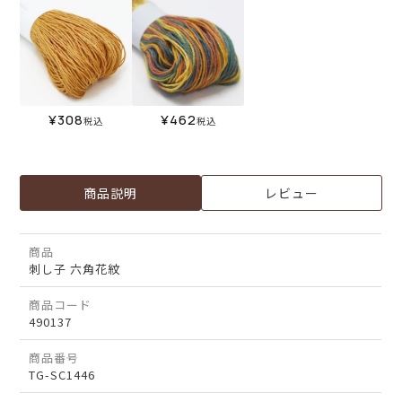
¥
308
¥
462
税込
税込
商品説明
レビュー
商品
刺し子 六角花紋
商品コード
490137
商品番号
TG-SC1446