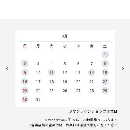
8月
土
日
月
火
水
木
金
土
5
1
2
2
3
4
5
6
7
8
9
9
10
11
12
13
14
15
6
16
17
18
19
20
21
22
23
24
25
26
27
28
29
30
31
オンラインショップ休業日
※Webからのご注文は、24時間承っております
※各実店舗の営業時間・休業日は
店舗情報
をご覧ください