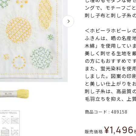
し埋めるモダンな寄
ングで、モチーフご
刺し子布と刺し子糸
＜ホビーラホビーレ
ふきんは、晒の名産
木綿」を使用してい
美しく刺せる生地を
の方にもおすすめで
また、蛍光染料を使
しました。図案の印
と美しい仕上がりを
刺し子糸は、高品質
毛羽立ちを抑え、上
商品コード
489158
¥
1,496
販売価格