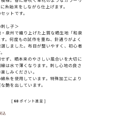
せ模様。春に芽吹く草花のようなカラーリ
とに糸始末をしながら仕上げます。
のセットです。
の刺し子＞
地・泉州で織り上げた上質な晒生地「和泉
ます。何度もの試作を重ね、針通りがよく
厳選しました。布目が整いやすく、初心者
す。
用せず、晒本来のやさしい風合いを大切に
刷線は水で薄くなります。刺し心地の良さ
お楽しみください。
の綿糸を使用しています。特殊加工により
質な艶を出しています。
[
68
ポイント進呈 ]
税込