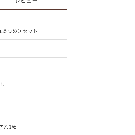
レビュー
丸あつめ＞セット
刺し
子糸3種