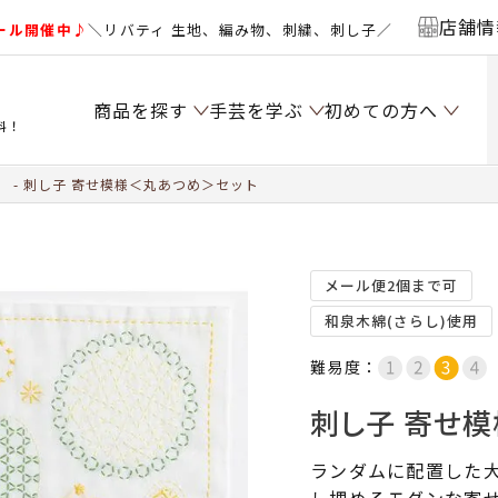
店舗情
ール開催中♪
＼リバティ 生地、編み物、刺繍、刺し子／
商品を探す
手芸を学ぶ
初めての方へ
料！
）
刺し子 寄せ模様＜丸あつめ＞セット
メール便2個まで可
和泉木綿(さらし)使用
難易度：
刺し子 寄せ
ランダムに配置した