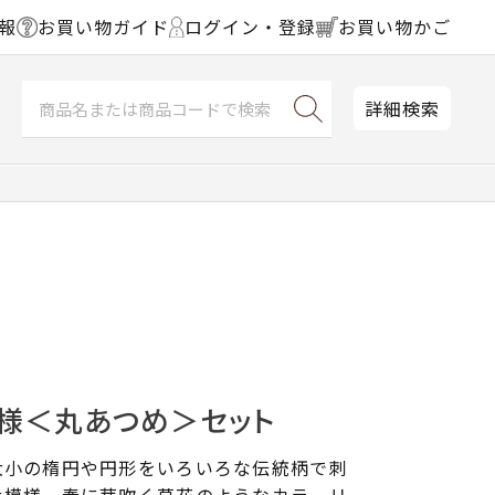
報
お買い物ガイド
ログイン・登録
お買い物かご
詳細検索
模様＜丸あつめ＞セット
大小の楕円や円形をいろいろな伝統柄で刺