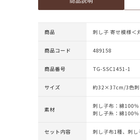
商品説明
商品
刺し子 寄せ模様＜
商品コード
489158
商品番号
TG-SSC1451-1
サイズ
約32×37cm/3色
刺し子布：綿100％
素材
刺し子糸：綿100％
セット内容
刺し子布1種、刺し