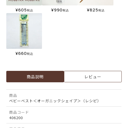
¥
605
¥
990
¥
825
税込
税込
税込
¥
660
税込
商品説明
レビュー
商品
ベビーベスト＜オーガニックシェイプ＞（レシピ）
商品コード
406200