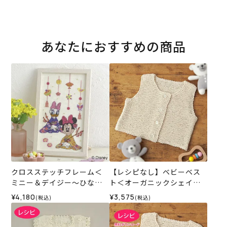
あなたにおすすめの商品
クロスステッチフレーム＜
【レシピなし】ベビーベス
ミニー＆デイジー～ひなま
ト＜オーガニックシェイプ1
つり～＞
1IV＞（編み物 材料セット）
¥4,180
¥3,575
(税込)
(税込)