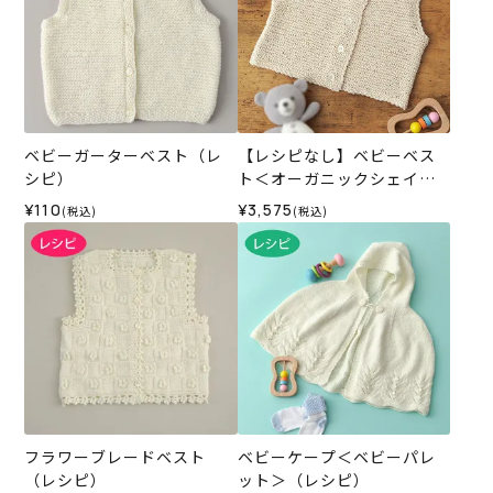
ベビーガーターベスト（レ
【レシピなし】ベビーベス
シピ）
ト＜オーガニックシェイプ1
1IV＞（編み物 材料セット）
¥110
¥3,575
(税込)
(税込)
フラワーブレードベスト
ベビーケープ＜ベビーパレ
（レシピ）
ット＞（レシピ）