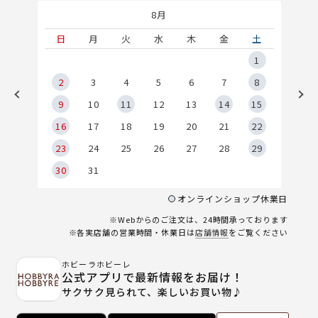
8月
土
日
月
火
水
木
金
土
5
1
2
2
3
4
5
6
7
8
9
9
10
11
12
13
14
15
6
16
17
18
19
20
21
22
23
24
25
26
27
28
29
30
31
オンラインショップ休業日
※Webからのご注文は、24時間承っております
※各実店舗の営業時間・休業日は
店舗情報
をご覧ください
ホビーラホビーレ
公式アプリで最新情報をお届け！
サクサク見られて、楽しいお買い物♪