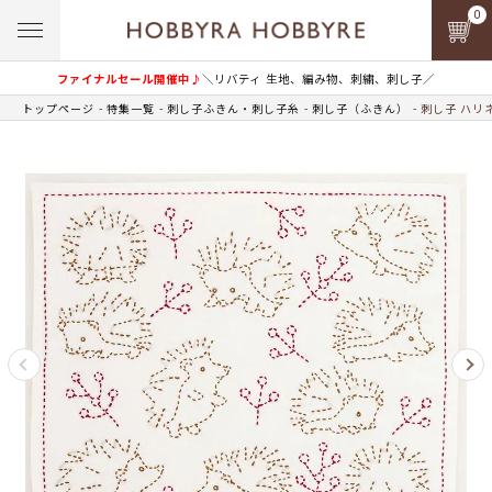
0
ファイナルセール開催中♪
＼リバティ 生地、編み物、刺繍、刺し子／
トップページ
特集一覧
刺し子ふきん・刺し子糸
刺し子（ふきん）
刺し子 ハリ