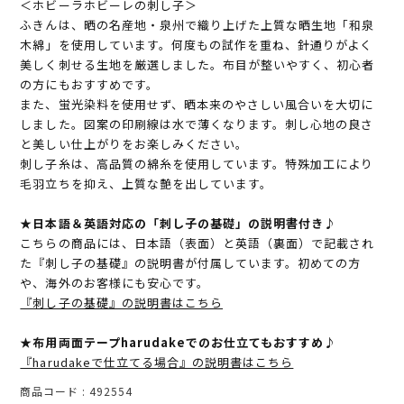
＜ホビーラホビーレの刺し子＞
ふきんは、晒の名産地・泉州で織り上げた上質な晒生地「和泉
木綿」を使用しています。何度もの試作を重ね、針通りがよく
美しく刺せる生地を厳選しました。布目が整いやすく、初心者
の方にもおすすめです。
また、蛍光染料を使用せず、晒本来のやさしい風合いを大切に
しました。図案の印刷線は水で薄くなります。刺し心地の良さ
と美しい仕上がりをお楽しみください。
刺し子糸は、高品質の綿糸を使用しています。特殊加工により
毛羽立ちを抑え、上質な艶を出しています。
★日本語＆英語対応の「刺し子の基礎」の説明書付き♪
こちらの商品には、日本語（表面）と英語（裏面）で記載され
た『刺し子の基礎』の説明書が付属しています。初めての方
や、海外のお客様にも安心です。
『刺し子の基礎』の説明書はこちら
★布用両面テープharudakeでのお仕立てもおすすめ♪
『harudakeで仕立てる場合』の説明書はこちら
商品コード
492554