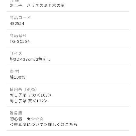
刺し子 ハリネズミと木の実
商品コード
492554
商品番号
TG-SC554
サイズ
約32×37cm/2色刺し
素 材
綿100％
使用糸（別売）
刺し子糸 アカ＜103＞
刺し子糸 茶＜122＞
難易度
初心者 ★☆☆☆
＜難易度について＞詳しくはこちら