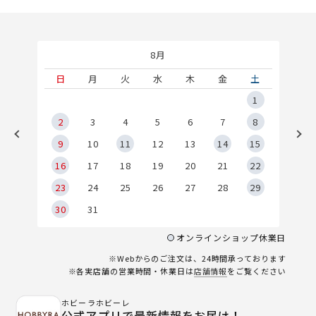
8月
土
日
月
火
水
木
金
土
5
1
2
2
3
4
5
6
7
8
9
9
10
11
12
13
14
15
6
16
17
18
19
20
21
22
23
24
25
26
27
28
29
30
31
オンラインショップ休業日
※Webからのご注文は、24時間承っております
※各実店舗の営業時間・休業日は
店舗情報
をご覧ください
ホビーラホビーレ
公式アプリで最新情報をお届け！