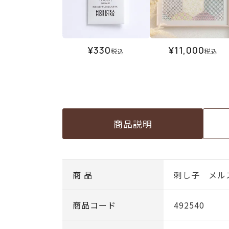
¥
330
¥
11,000
税込
税込
商品説明
商 品
刺し子 メル
商品コード
492540