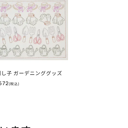
刺し子 ガーデニンググッズ
572
(税込)