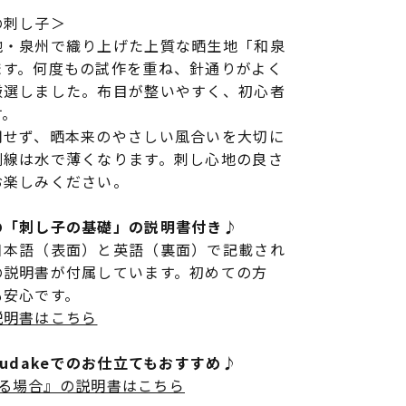
の刺し子＞
地・泉州で織り上げた上質な晒生地「和泉
ます。何度もの試作を重ね、針通りがよく
厳選しました。布目が整いやすく、初心者
す。
用せず、晒本来のやさしい風合いを大切に
刷線は水で薄くなります。刺し心地の良さ
お楽しみください。
の「刺し子の基礎」の説明書付き♪
日本語（表面）と英語（裏面）で記載され
の説明書が付属しています。初めての方
も安心です。
説明書はこちら
rudakeでのお仕立てもおすすめ♪
立てる場合』の説明書はこちら