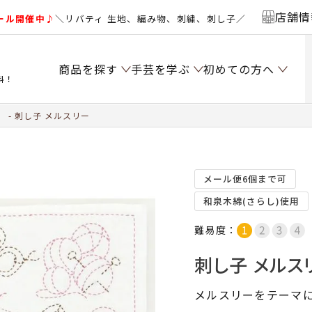
店舗情
ール開催中♪
＼リバティ 生地、編み物、刺繍、刺し子／
商品を探す
手芸を学ぶ
初めての方へ
料！
）
刺し子 メルスリー
メール便6個まで可
和泉木綿(さらし)使用
難易度：
刺し子 メルス
メルスリーをテーマ