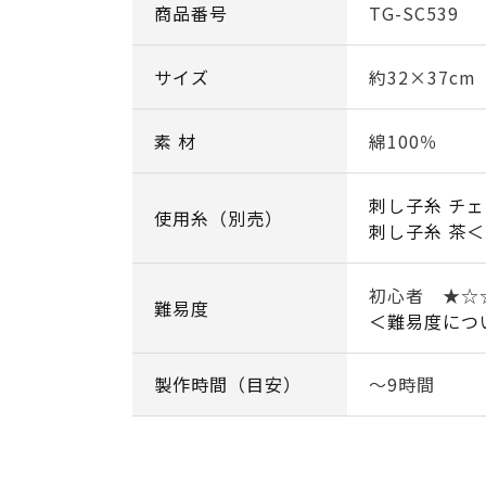
商品番号
TG-SC539
サイズ
約32×37cm
素 材
綿100％
刺し子糸 チェ
使用糸（別売）
刺し子糸 茶＜
初心者 ★
難易度
＜難易度につ
製作時間（目安）
～9時間