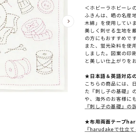
＜ホビーラホビーレ
ふきんは、晒の名産
木綿」を使用してい
美しく刺せる生地を
の方にもおすすめで
また、蛍光染料を使
しました。図案の印
と美しい仕上がりを
★日本語＆英語対応
こちらの商品には、
た『刺し子の基礎』
や、海外のお客様に
『刺し子の基礎』の
★布用両面テープha
『harudakeで仕