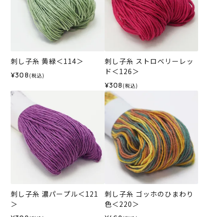
刺し子糸 黄緑＜114＞
刺し子糸 ストロベリーレッ
ド＜126＞
¥308
(税込)
¥308
(税込)
刺し子糸 濃パープル＜121
刺し子糸 ゴッホのひまわり
＞
色＜220＞