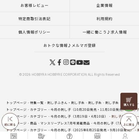
お客様レビュー
企業情報
特定商取引法表記
利用規約
個人情報ポリシー
一緒に働こう♪求人情報
おトクな情報♪メルマガ登録
© 2026 HOBBYRA HOBBYRE CORPORATION ALL Rights Reserved
リリヤン
トップページ
特集一覧
刺し子ふきん・刺し子糸
刺し子糸
刺し子糸 単色
刺し
フェア
トップページ
カテゴリー
今月の刺し子（10月20日発売・11月10日発売）
刺し子
トップページ
カテゴリー
今月の刺し子（3月19日・4月10日）
刺し子糸 チェリー
トップページ
商品
マンスリープレス7月号掲載商品
今月の刺し子（7月25日・8
前に戻る
上に戻る
トップページ
カテゴリー
今月の刺し子（2025年8月25日発売・9月10日発売）
トップページ
カテゴリー
今月の刺し子（4月20日・5月10日発売）
刺し子糸 チェ