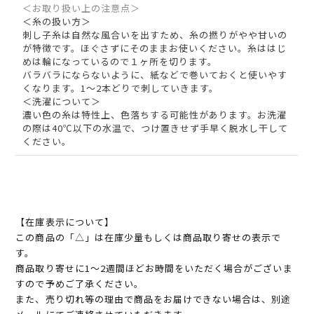
＜お取り扱い上の注意点＞
＜糸の扱い方＞
刺し子糸は自然な風合いを出すため、糸の撚りがやや甘いの
が特徴です。ほぐさずにそのままお使いください。糸ははじ
めは輪になっているので１ヶ所を切ります。
バラバラにならないように、紙などで巻いておくと使いやす
くなります。1～2本どりで刺していきます。
＜洗濯について＞
濃い色の糸は特性上、色落ちする可能性があります。お洗濯
の際は40℃以下の水温で、つけ置きせず手早く脱水し干して
ください。
【在庫表示について】
この商品の「△」は在庫少量もしくは商品取り寄せの表示で
す。
商品取り寄せに1～2週間ほどお時間をいただく場合がございま
すので予めご了承ください。
また、売り切れ等の理由で商品をお届けできない場合は、別途