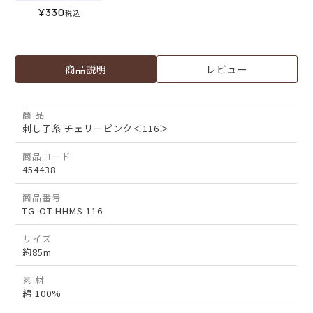
¥
330
税込
商品説明
レビュー
商 品
刺し子糸 チェリーピンク＜116＞
商品コード
454438
商品番号
TG-OT HHMS 116
サイズ
約85m
素 材
綿 100%