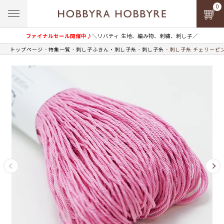
0
ファイナルセール開催中♪
＼リバティ 生地、編み物、刺繍、刺し子／
トップページ
特集一覧
刺し子ふきん・刺し子糸
刺し子糸
刺し子糸 チェリーピン