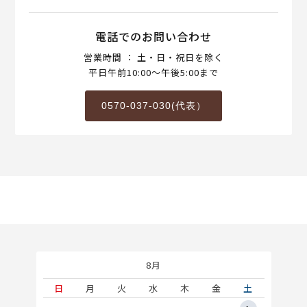
電話でのお問い合わせ
営業時間 ： 土・日・祝日を除く
平日午前10:00～午後5:00まで
0570-037-030(代表）
8月
土
日
月
火
水
木
金
土