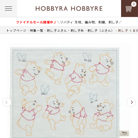
0
ファイナルセール開催中♪
＼リバティ 生地、編み物、刺繍、刺し子／
トップページ
特集一覧
刺し子ふきん・刺し子糸
刺し子（ふきん）
刺し子 くま