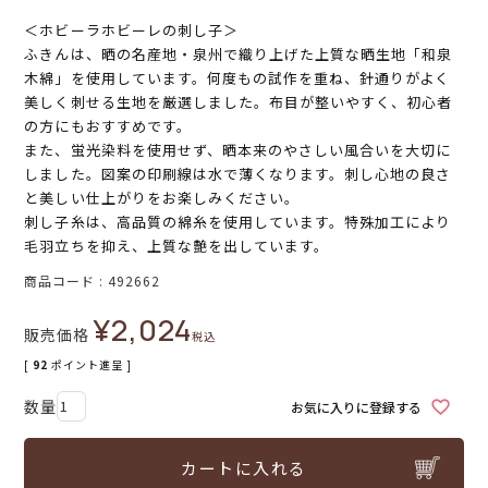
＜ホビーラホビーレの刺し子＞
ふきんは、晒の名産地・泉州で織り上げた上質な晒生地「和泉
木綿」を使用しています。何度もの試作を重ね、針通りがよく
美しく刺せる生地を厳選しました。布目が整いやすく、初心者
の方にもおすすめです。
また、蛍光染料を使用せず、晒本来のやさしい風合いを大切に
しました。図案の印刷線は水で薄くなります。刺し心地の良さ
と美しい仕上がりをお楽しみください。
刺し子糸は、高品質の綿糸を使用しています。特殊加工により
毛羽立ちを抑え、上質な艶を出しています。
商品コード
492662
¥
2,024
販売価格
税込
[
92
ポイント進呈 ]
お気に入りに登録する
カートに入れる