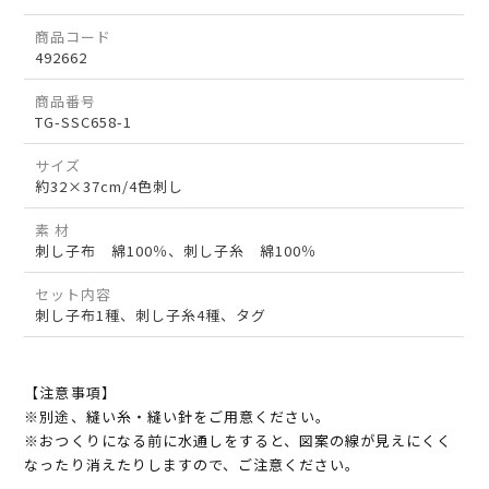
商品コード
492662
商品番号
TG-SSC658-1
サイズ
約32×37cm/4色刺し
素 材
刺し子布 綿100％、刺し子糸 綿100％
セット内容
刺し子布1種、刺し子糸4種、タグ
【注意事項】
※別途、縫い糸・縫い針をご用意ください。
※おつくりになる前に水通しをすると、図案の線が見えにくく
なったり消えたりしますので、ご注意ください。