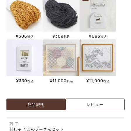
¥
308
¥
308
¥
693
税込
税込
税込
¥
330
¥
11,000
¥
11,000
税込
税込
税込
商品説明
レビュー
商 品
刺し子 くまのプーさんセット