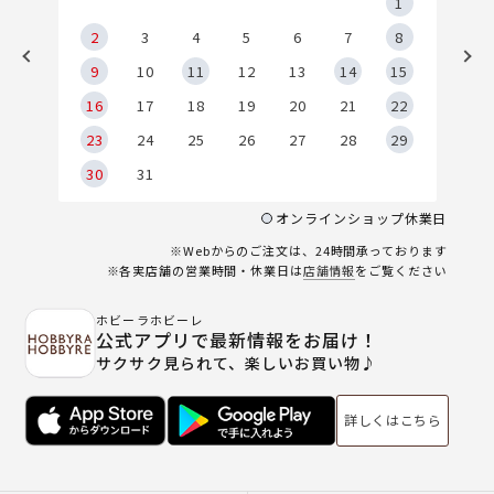
5
1
2
2
3
4
5
6
7
8
9
9
10
11
12
13
14
15
6
16
17
18
19
20
21
22
23
24
25
26
27
28
29
30
31
オンラインショップ休業日
※Webからのご注文は、24時間承っております
※各実店舗の営業時間・休業日は
店舗情報
をご覧ください
ホビーラホビーレ
公式アプリで最新情報をお届け！
サクサク見られて、楽しいお買い物♪
詳しくはこちら