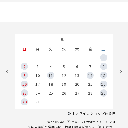
8月
土
日
月
火
水
木
金
土
5
1
2
2
3
4
5
6
7
8
9
9
10
11
12
13
14
15
6
16
17
18
19
20
21
22
23
24
25
26
27
28
29
30
31
オンラインショップ休業日
※Webからのご注文は、24時間承っております
※各実店舗の営業時間・休業日は
店舗情報
をご覧ください