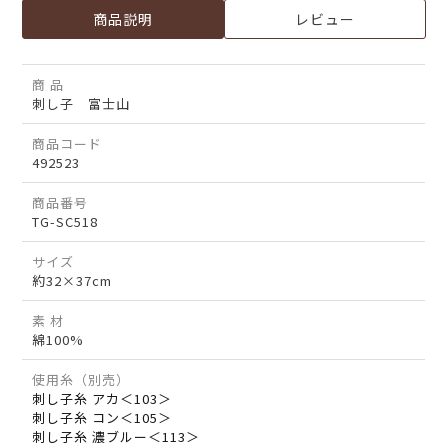
商品説明
レビュー
商 品
刺し子 富士山
商品コード
492523
商品番号
TG-SC518
サイズ
約32×37cm
素 材
綿100%
使用糸（別売）
刺し子糸 アカ＜103＞
刺し子糸 コン＜105＞
刺し子糸 濃ブルー＜113＞