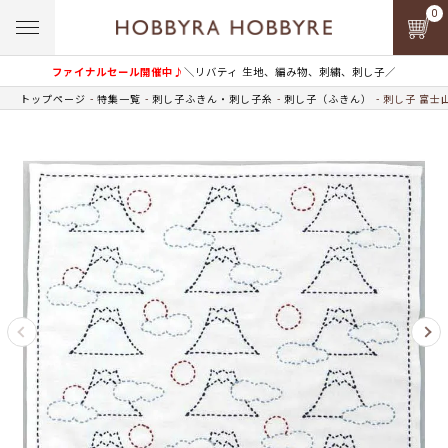
0
ファイナルセール開催中♪
＼リバティ 生地、編み物、刺繍、刺し子／
トップページ
特集一覧
刺し子ふきん・刺し子糸
刺し子（ふきん）
刺し子 富士