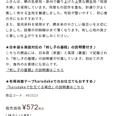
ふきんは、晒の名産地・泉州で織り上げた上質な晒生地「和泉
木綿」を使用しています。何度もの試作を重ね、針通りがよく
美しく刺せる生地を厳選しました。布目が整いやすく、初心者
の方にもおすすめです。
また、蛍光染料を使用せず、晒本来のやさしい風合いを大切に
しました。図案の印刷線は水で薄くなります。刺し心地の良さ
と美しい仕上がりをお楽しみください。
★日本語＆英語対応の「刺し子の基礎」の説明書付き♪
こちらの商品には、日本語（表面）と英語（裏面）で記載され
た『刺し子の基礎』の説明書が付属しています。初めての方
や、海外のお客様にも安心です。
『刺し子の基礎』の説明書はこちら
★布用両面テープharudakeでのお仕立てもおすすめ♪
『harudakeで仕立てる場合』の説明書はこちら
商品コード
492523
¥
572
販売価格
税込
[
26
ポイント進呈 ]