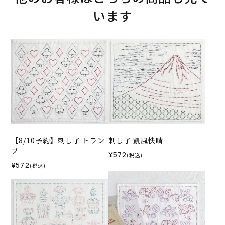
います
【8/10予約】刺し子 トラン
刺し子 凱風快晴
プ
¥572
(税込)
¥572
(税込)