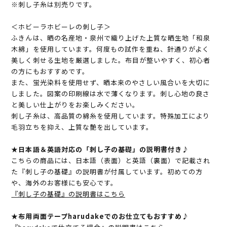
※刺し子糸は別売りです。
＜ホビーラホビーレの刺し子＞
ふきんは、晒の名産地・泉州で織り上げた上質な晒生地「和泉
木綿」を使用しています。何度もの試作を重ね、針通りがよく
美しく刺せる生地を厳選しました。布目が整いやすく、初心者
の方にもおすすめです。
また、蛍光染料を使用せず、晒本来のやさしい風合いを大切に
しました。図案の印刷線は水で薄くなります。刺し心地の良さ
と美しい仕上がりをお楽しみください。
刺し子糸は、高品質の綿糸を使用しています。特殊加工により
毛羽立ちを抑え、上質な艶を出しています。
★日本語＆英語対応の「刺し子の基礎」の説明書付き♪
こちらの商品には、日本語（表面）と英語（裏面）で記載され
た『刺し子の基礎』の説明書が付属しています。初めての方
や、海外のお客様にも安心です。
『刺し子の基礎』の説明書はこちら
★布用両面テープharudakeでのお仕立てもおすすめ♪