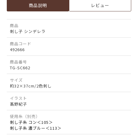
商品説明
レビュー
商品
刺し子 シンデレラ
商品コード
492666
商品番号
TG-SC662
サイズ
約32×37cm/2色刺し
イラスト
髙野紀子
使用糸（別売）
刺し子糸 コン＜105＞
刺し子糸 濃ブルー＜113＞