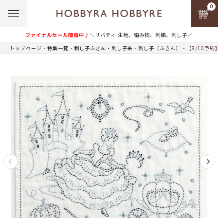
0
ファイナルセール開催中♪
＼リバティ 生地、編み物、刺繍、刺し子／
トップページ
特集一覧
刺し子ふきん・刺し子糸
刺し子（ふきん）
【8/10予約