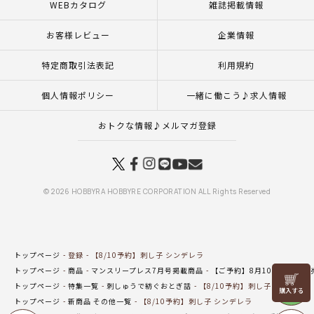
WEBカタログ
雑誌掲載情報
お客様レビュー
企業情報
特定商取引法表記
利用規約
個人情報ポリシー
一緒に働こう♪求人情報
おトクな情報♪メルマガ登録
© 2026 HOBBYRA HOBBYRE CORPORATION ALL Rights Reserved
トップページ
登録
【8/10予約】刺し子 シンデレラ
トップページ
商品
マンスリープレス7月号掲載商品
【ご予約】8月10日（月）発
リリヤン
トップページ
特集一覧
刺しゅうで紡ぐおとぎ話
【8/10予約】刺し子 シンデレラ
フェア
トップページ
新商品 その他一覧
【8/10予約】刺し子 シンデレラ