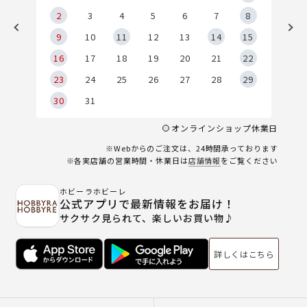
2
2
3
4
5
6
7
8
9
9
10
11
12
13
14
15
6
16
17
18
19
20
21
22
23
24
25
26
27
28
29
30
31
オンラインショップ休業日
※Webからのご注文は、24時間承っております
※各実店舗の営業時間・休業日は
店舗情報
をご覧ください
ホビーラホビーレ
公式アプリで最新情報をお届け！
サクサク見られて、楽しいお買い物♪
詳しくはこちら