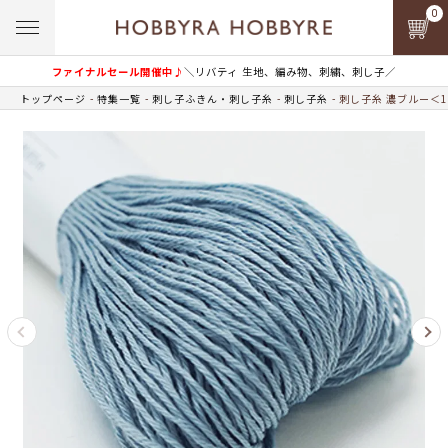
0
ファイナルセール開催中♪
＼リバティ 生地、編み物、刺繍、刺し子／
トップページ
特集一覧
刺し子ふきん・刺し子糸
刺し子糸
刺し子糸 濃ブルー＜1