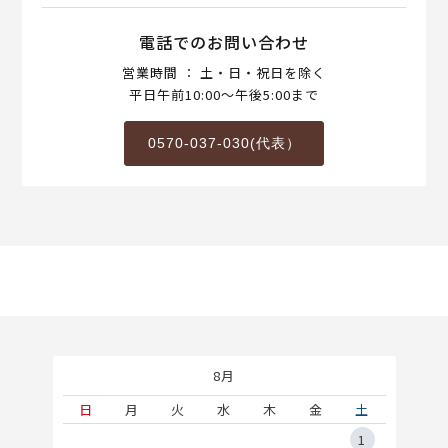
電話でのお問い合わせ
営業時間 ： 土・日・祝日を除く
平日午前10:00～午後5:00まで
0570-037-030(代表）
8月
土
日
月
火
水
木
金
土
5
1