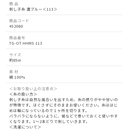
商 品
刺し子糸 濃ブルー＜113＞
商品コード
452080
商品番号
TG-OT HHMS 113
サイズ
約85m
素 材
綿 100%
＜お取り扱い上の注意点＞
＜糸の扱い方＞
刺し子糸は自然な風合いを出すため、糸の撚りがやや甘いの
が特徴です。ほぐさずにそのままお使いください。糸ははじ
めは輪になっているので１ヶ所を切ります。
バラバラにならないように、紙などで巻いておくと使いやす
くなります。1～2本どりで刺していきます。
＜洗濯について＞