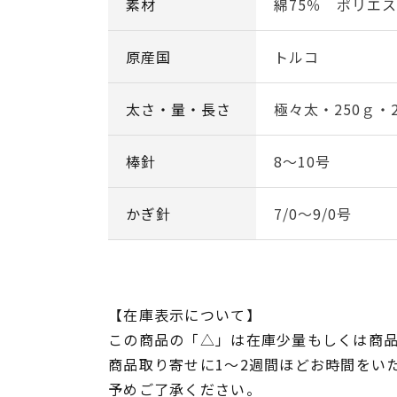
素材
綿75％ ポリエス
原産国
トルコ
太さ・量・長さ
極々太・250ｇ・2
棒針
8～10号
かぎ針
7/0～9/0号
【在庫表示について】
この商品の「△」は在庫少量もしくは商
商品取り寄せに1～2週間ほどお時間をい
予めご了承ください。