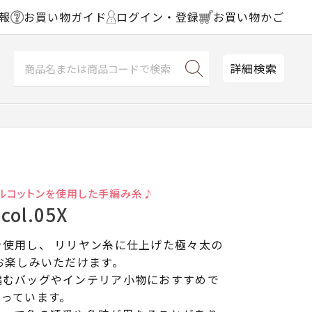
報
お買い物ガイド
ログイン・登録
お買い物かご
詳細検索
ルコットンを使用した手編み糸♪
ol.05X
使用し、 リリヤン糸に仕上げた極々太の
お楽しみいただけます。
編むバッグやインテリア小物におすすめで
なっています。