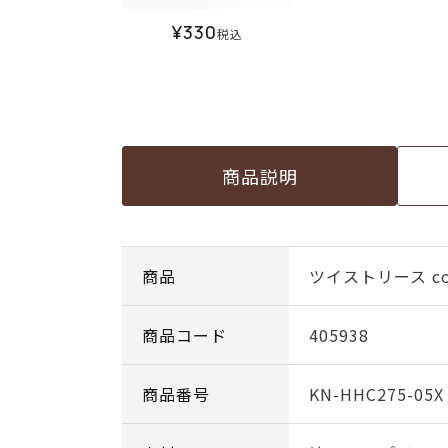
¥
330
税込
商品説明
商品
ツイストリース col
商品コード
405938
商品番号
KN-HHC275-05X