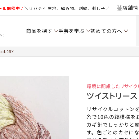
店舗情
ール開催中♪
＼リバティ 生地、編み物、刺繍、刺し子／
商品を探す
手芸を学ぶ
初めての方へ
料！
l.05X
環境に配慮したリサイク
ツイストリース c
リサイクルコットンを
糸で10色の縞模様を
カギ針でしっかりと
す。色ごとのカセに