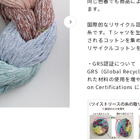
同じ色番でも商品に
ます。
国際的なリサイクル認
糸です。Ｔシャツを
されるコットンを集
リサイクルコットン
・GRS認証について
GRS（Global Rec
れた材料の使用を増やすこ
on Certificat