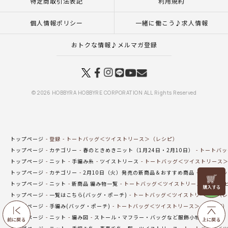
特定商取引法表記
利用規約
個人情報ポリシー
一緒に働こう♪求人情報
おトクな情報♪メルマガ登録
© 2026 HOBBYRA HOBBYRE CORPORATION ALL Rights Reserved
トップページ
登録
トートバッグ＜ツイストリース＞（レシピ）
トップページ
カテゴリー
春のときめきニット（1月24日・2月10日）
トートバッ
トップページ
ニット
手編み糸
ツイストリース
トートバッグ＜ツイストリース
トップページ
カテゴリー
2月10日（火）発売の新商品＆おすすめ商品
トートバッ
リリヤン
トップページ
ニット
新商品 編み物一覧
トートバッグ＜ツイストリース＞（レシ
フェア
トップページ
一覧はこちら(バッグ・ポーチ)
トートバッグ＜ツイストリース＞（レ
トップページ
手編み(バッグ・ポーチ)
トートバッグ＜ツイストリース＞（レシピ）
トップページ
ニット
編み図
ストール・マフラー・バッグなど服飾小物（編み図
前に戻る
上に戻る