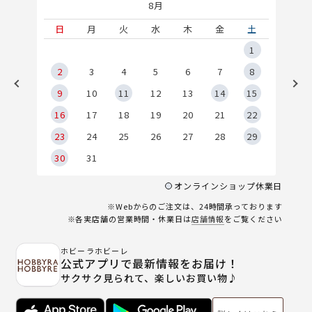
8月
土
日
月
火
水
木
金
土
5
1
2
2
3
4
5
6
7
8
9
9
10
11
12
13
14
15
6
16
17
18
19
20
21
22
23
24
25
26
27
28
29
30
31
オンラインショップ休業日
※Webからのご注文は、24時間承っております
※各実店舗の営業時間・休業日は
店舗情報
をご覧ください
ホビーラホビーレ
公式アプリで最新情報をお届け！
サクサク見られて、楽しいお買い物♪