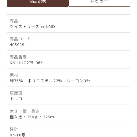
商品説明
レビュー
商品
ツイストリース col.06X
商品コード
405939
商品番号
KN-HHC275-06X
素材
綿75％ ポリエステル22％ レーヨン3％
原産国
トルコ
太さ・量・長さ
極々太・250ｇ・225ｍ
棒針
8～10号