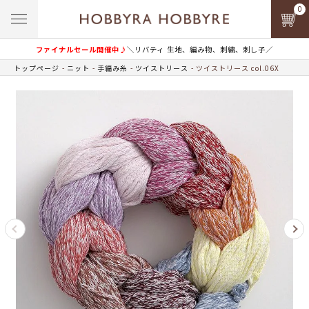
0
ファイナルセール開催中♪
＼リバティ 生地、編み物、刺繍、刺し子／
トップページ
ニット
手編み糸
ツイストリース
ツイストリース col.06X