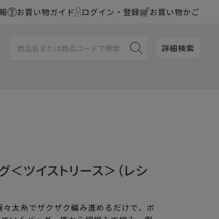
報
お買い物ガイド
ログイン・登録
お買い物かご
詳細検索
グ＜ツイストリース＞（レシ
極々太糸でザクザク編み進めるだけで、ボ