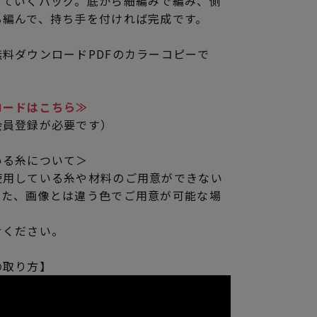
っていくバッグ。底から細編みで編み、側
る編んで、持ち手を付ければ完成です。
料ダウンロードPDFのカラーコピーで
ロードはこちら≫
会員登録が必要です）
いる糸について＞
使用している糸や材料のご用意ができない
また、画像とは違う色でご用意が可能な場
せください。
の取り方】