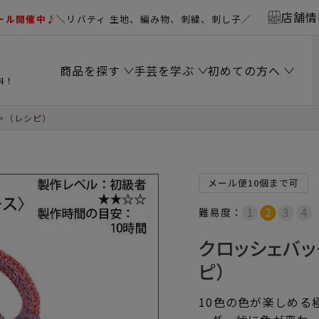
店舗情
ール開催中♪
＼リバティ 生地、編み物、刺繍、刺し子／
商品を探す
手芸を学ぶ
初めての方へ
料！
＞（レシピ）
メール便10個まで可
難易度：
クロッシェバッ
ピ）
10色の色が楽しめる