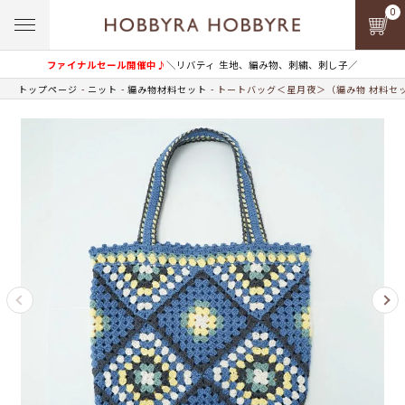
0
ファイナルセール開催中♪
＼リバティ 生地、編み物、刺繍、刺し子／
トップページ
ニット
編み物材料セット
トートバッグ＜星月夜＞（編み物 材料セ