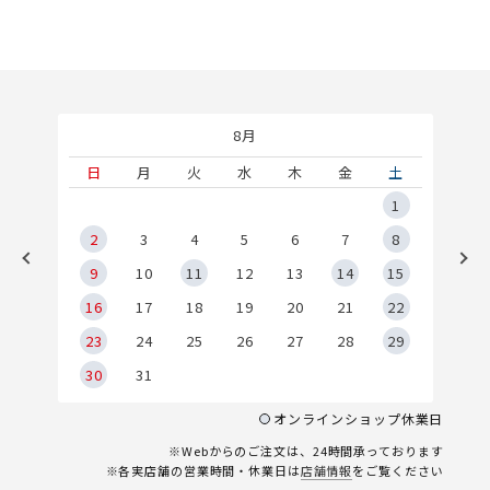
8月
土
日
月
火
水
木
金
土
5
1
2
2
3
4
5
6
7
8
9
9
10
11
12
13
14
15
6
16
17
18
19
20
21
22
23
24
25
26
27
28
29
30
31
オンラインショップ休業日
※Webからのご注文は、24時間承っております
※各実店舗の営業時間・休業日は
店舗情報
をご覧ください