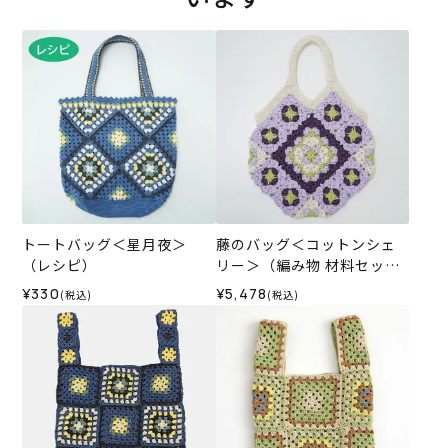
トートバッグ＜星月夜＞
藤のバッグ＜コットンシェ
（レシピ）
リー＞（編み物 材料セッ
ト）
¥330
¥5,478
(税込)
(税込)