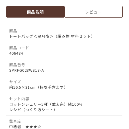
商品説明
レビュー
商品
トートバッグ＜星月夜＞（編み物 材料セット）
商品コード
406484
商品番号
SPRFG023WS17-A
サイズ
約26.5×31cm（持ち手含まず）
セット内容
コットンシェリー5種（並太糸）綿100％
レシピ（つくり方シート）
難易度
中級者 ★★★☆