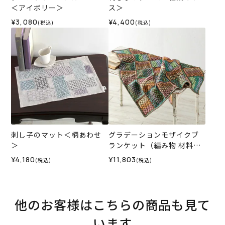
＜アイボリー＞
ス＞
¥3,080
¥4,400
(税込)
(税込)
刺し子のマット＜柄あわせ
グラデーションモザイクブ
＞
ランケット（編み物 材料セ
ット）
¥4,180
¥11,803
(税込)
(税込)
他のお客様はこちらの商品も見て
います