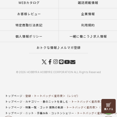
WEBカタログ
雑誌掲載情報
お客様レビュー
企業情報
特定商取引法表記
利用規約
個人情報ポリシー
一緒に働こう♪求人情報
おトクな情報♪メルマガ登録
© 2026 HOBBYRA HOBBYRE CORPORATION ALL Rights Reserved
トップページ
登録
トートバッグ＜星月夜＞（レシピ）
トップページ
カテゴリー
春のニットを楽しむ
トートバッグ＜星月夜＞（レシピ
リリヤン
トップページ
特集一覧
ゴッホ 情熱の軌跡
トートバッグ＜星月夜＞（レシピ）
フェア
トップページ
ニット
手編み糸
コットンシェリー
トートバッグ＜星月夜＞（レ