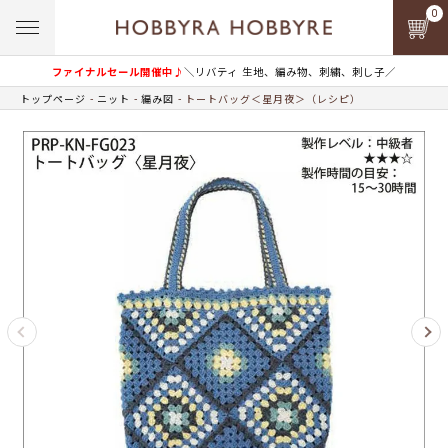
0
ファイナルセール開催中♪
＼リバティ 生地、編み物、刺繍、刺し子／
トップページ
ニット
編み図
トートバッグ＜星月夜＞（レシピ）