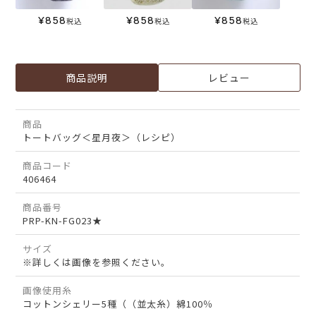
¥
858
¥
858
¥
858
税込
税込
税込
商品説明
レビュー
商品
トートバッグ＜星月夜＞（レシピ）
商品コード
406464
商品番号
PRP-KN-FG023★
サイズ
※詳しくは画像を参照ください。
画像使用糸
コットンシェリー5種（（並太糸）綿100％