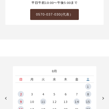
平日午前10:00～午後5:00まで
0570-037-030(代表）
8月
土
日
月
火
水
木
金
土
5
1
2
2
3
4
5
6
7
8
9
9
10
11
12
13
14
15