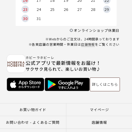
6
16
17
18
19
20
21
22
23
24
25
26
27
28
29
30
31
オンラインショップ休業日
※Webからのご注文は、24時間承っております
※各実店舗の営業時間・休業日は
店舗情報
をご覧ください
ホビーラホビーレ
公式アプリで最新情報をお届け！
サクサク見られて、楽しいお買い物♪
詳しくはこちら
お買い物ガイド
マイページ
お問い合わせ - よくあるご質問
店舗情報