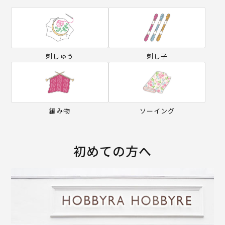
刺しゅう
刺し子
編み物
ソーイング
初めての方へ