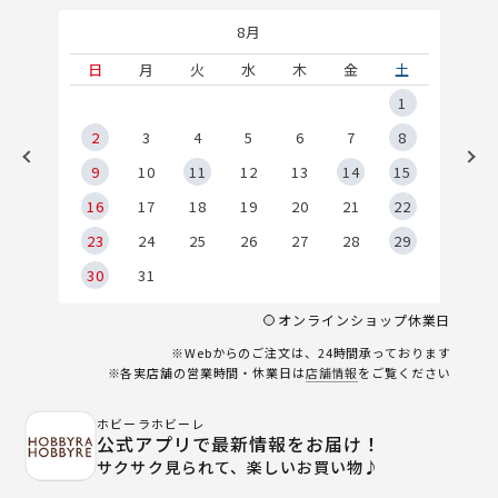
8月
土
日
月
火
水
木
金
土
5
1
2
2
3
4
5
6
7
8
9
9
10
11
12
13
14
15
6
16
17
18
19
20
21
22
23
24
25
26
27
28
29
30
31
オンラインショップ休業日
※Webからのご注文は、24時間承っております
※各実店舗の営業時間・休業日は
店舗情報
をご覧ください
ホビーラホビーレ
公式アプリで最新情報をお届け！
サクサク見られて、楽しいお買い物♪