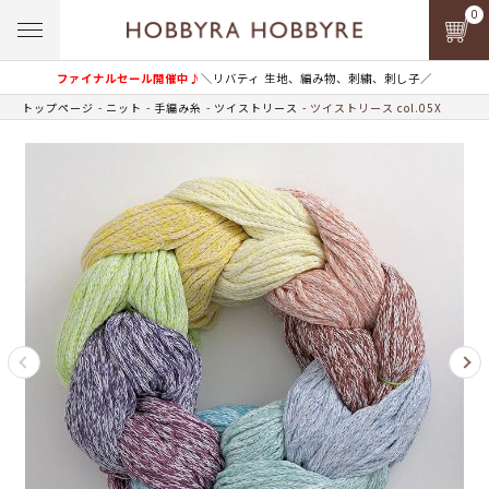
0
ファイナルセール開催中♪
＼リバティ 生地、編み物、刺繍、刺し子／
トップページ
ニット
手編み糸
ツイストリース
ツイストリース col.05X