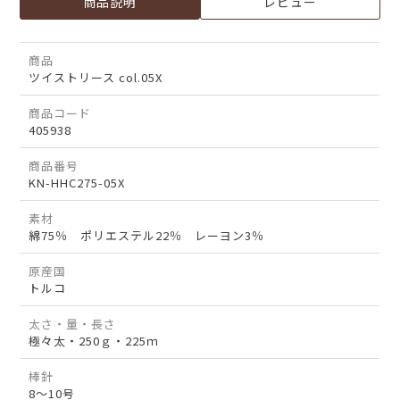
商品説明
レビュー
商品
ツイストリース col.05X
商品コード
405938
商品番号
KN-HHC275-05X
素材
綿75％ ポリエステル22％ レーヨン3％
原産国
トルコ
太さ・量・長さ
極々太・250ｇ・225ｍ
棒針
8～10号