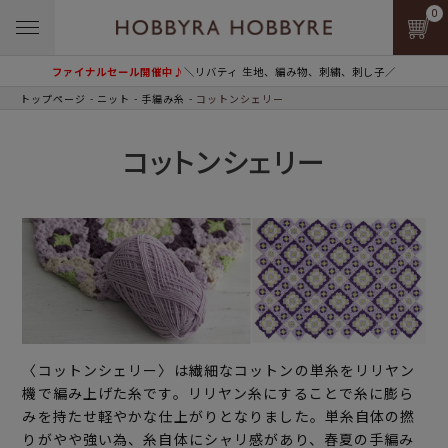
0
ファイナルセール開催中♪
＼リバティ 生地、編み物、刺繍、刺し子／
トップページ
ニット
手編み糸
コットンシェリー
コットンシェリー
〈コットンシェリー〉は繊細なコットンの単糸をリリヤン
機で編み上げた糸です。リリヤン糸にすることで糸に膨ら
みを持たせ軽やかな仕上がりとなりました。単糸自体の撚
りがやや強い為、糸自体にシャリ感があり、春夏の手編み