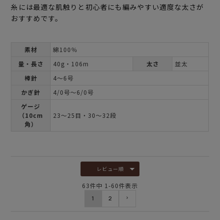
糸には最適な肌触りと初心者にも編みやすい適度な太さが
おすすめです。
素材
綿100％
量・長さ
40g・106m
太さ
並太
棒針
4～6号
かぎ針
4/0号～6/0号
ゲージ
（10cm
23～25目・30～32段
角）
レビュー順
63
件中
1
-
60
件表示
1
2