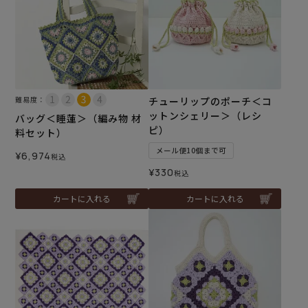
難易度：
チューリップのポーチ＜コ
ットンシェリー＞（レシ
バッグ＜睡蓮＞（編み物 材
ピ）
料セット）
メール便10個まで可
¥
6,974
税込
¥
330
税込
カートに入れる
カートに入れる