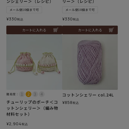
ンシェリー＞（レシピ）
リー＞（レシピ）
メール便10個まで可
メール便10個まで可
¥
330
¥
330
税込
税込
カートに入れる
カートに入れる
難易度：
コットンシェリー col.24L
チューリップのポーチ＜コ
¥
858
税込
ットンシェリー＞（編み物
材料セット）
¥
2,904
税込