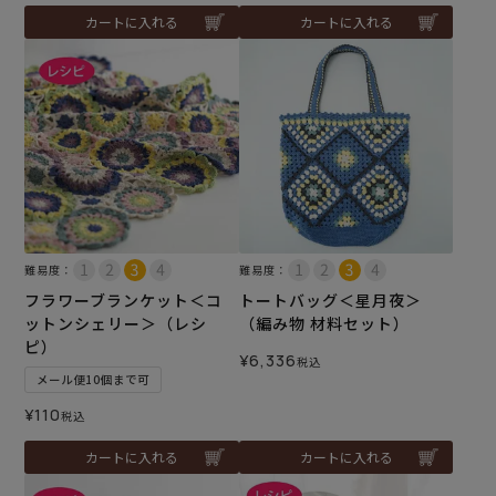
カートに入れる
カートに入れる
難易度：
難易度：
フラワーブランケット＜コ
トートバッグ＜星月夜＞
ットンシェリー＞（レシ
（編み物 材料セット）
ピ）
¥
6,336
税込
メール便10個まで可
¥
110
税込
カートに入れる
カートに入れる