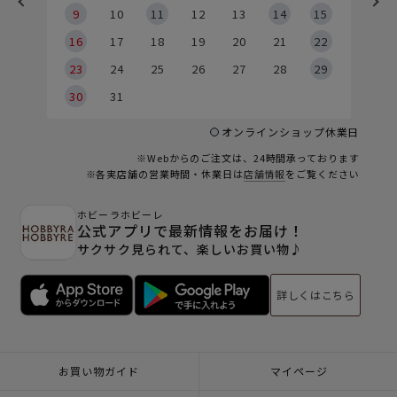
9
9
10
11
12
13
14
15
6
16
17
18
19
20
21
22
23
24
25
26
27
28
29
30
31
オンラインショップ休業日
※Webからのご注文は、24時間承っております
※各実店舗の営業時間・休業日は
店舗情報
をご覧ください
ホビーラホビーレ
公式アプリで最新情報をお届け！
サクサク見られて、楽しいお買い物♪
詳しくはこちら
お買い物ガイド
マイページ