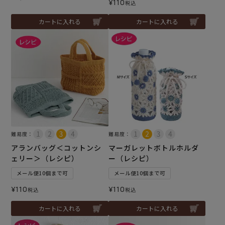
¥
110
税込
カートに入れる
カートに入れる
難易度：
難易度：
アランバッグ＜コットンシ
マーガレットボトルホルダ
ェリー＞（レシピ）
ー（レシピ）
メール便10個まで可
メール便10個まで可
¥
110
¥
110
税込
税込
カートに入れる
カートに入れる