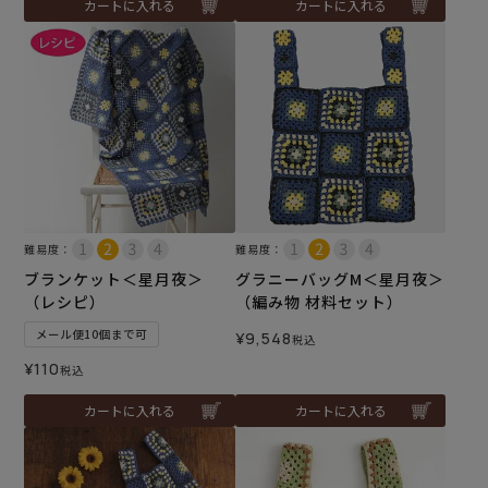
カートに入れる
カートに入れる
難易度：
難易度：
ブランケット＜星月夜＞
グラニーバッグM＜星月夜＞
（レシピ）
（編み物 材料セット）
メール便10個まで可
¥
9,548
税込
¥
110
税込
カートに入れる
カートに入れる