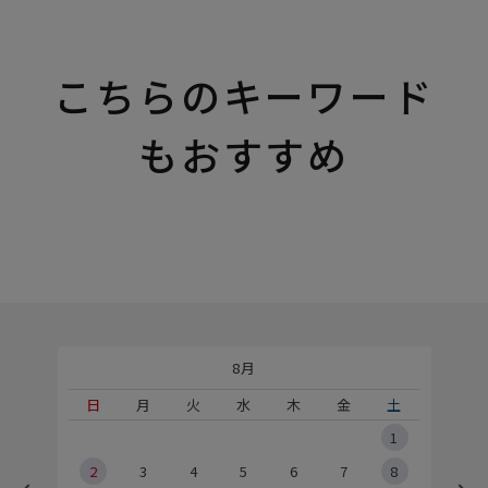
こちらのキーワード
もおすすめ
8月
土
日
月
火
水
木
金
土
5
1
2
2
3
4
5
6
7
8