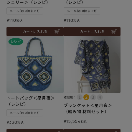
シェリー＞（レシピ）
（レシピ）
メール便10個まで可
メール便10個まで可
¥
110
¥
110
税込
税込
カートに入れる
カートに入れる
トートバッグ＜星月夜＞
難易度：
（レシピ）
ブランケット＜星月夜＞
（編み物 材料セット）
メール便10個まで可
¥
15,554
¥
330
税込
税込