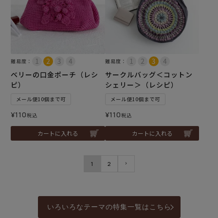
難易度：
難易度：
ベリーの口金ポーチ（レシ
サークルバッグ＜コットン
ピ）
シェリー＞（レシピ）
メール便10個まで可
メール便10個まで可
¥
110
¥
110
税込
税込
カートに入れる
カートに入れる
1
2
いろいろなテーマの特集一覧はこちら