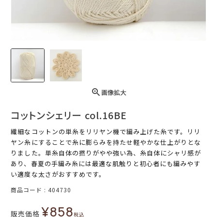
画像拡大
コットンシェリー col.16BE
繊細なコットンの単糸をリリヤン機で編み上げた糸です。リリ
ヤン糸にすることで糸に膨らみを持たせ軽やかな仕上がりとな
りました。単糸自体の撚りがやや強い為、糸自体にシャリ感が
あり、春夏の手編み糸には最適な肌触りと初心者にも編みやす
い適度な太さがおすすめです。
商品コード
404730
¥
858
販売価格
税込