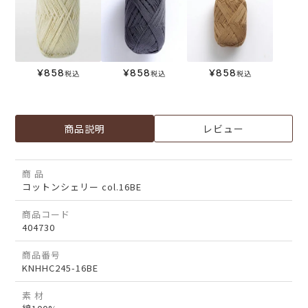
¥
858
¥
858
¥
858
税込
税込
税込
商品説明
レビュー
商 品
コットンシェリー col.16BE
商品コード
404730
商品番号
KNHHC245-16BE
素 材