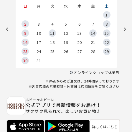
土
日
月
火
水
木
金
土
5
1
2
2
3
4
5
6
7
8
9
9
10
11
12
13
14
15
6
16
17
18
19
20
21
22
23
24
25
26
27
28
29
30
31
オンラインショップ休業日
※Webからのご注文は、24時間承っております
※各実店舗の営業時間・休業日は
店舗情報
をご覧ください
ホビーラホビーレ
公式アプリで最新情報をお届け！
サクサク見られて、楽しいお買い物♪
詳しくはこちら