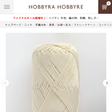
0
ファイナルセール開催中♪
＼リバティ 生地、編み物、刺繍、刺し子／
トップページ
ニット
手編み糸
春夏／合細～並太／ストレートヤーン
コットンシ