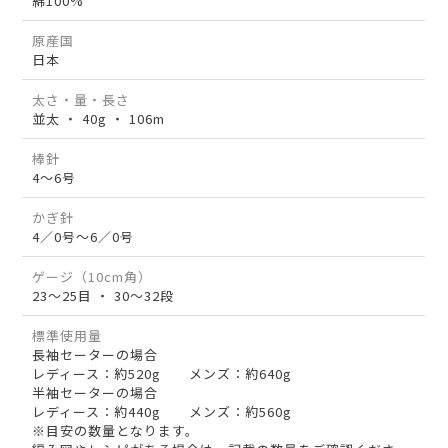
綿100%
原産国
日本
太さ・量・長さ
並太 ・ 40g ・ 106m
棒針
4～6号
かぎ針
4／0号～6／0号
ゲージ（10cm角）
23～25目 ・ 30～32段
標準使用量
長袖セーターの場合
レディース：約520g メンズ：約640g
半袖セーターの場合
レディース：約440g メンズ：約560g
※目安の数量となります。