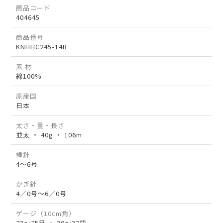
商品コード
404645
商品番号
KNHHC245-14B
素 材
綿100%
原産国
日本
太さ・量・長さ
並太 ・ 40g ・ 106m
棒針
4～6号
かぎ針
4／0号～6／0号
ゲージ（10cm角）
23～25目 ・ 30～32段