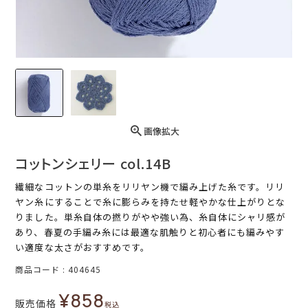
画像拡大
コットンシェリー col.14B
繊細なコットンの単糸をリリヤン機で編み上げた糸です。リリ
ヤン糸にすることで糸に膨らみを持たせ軽やかな仕上がりとな
りました。単糸自体の撚りがやや強い為、糸自体にシャリ感が
あり、春夏の手編み糸には最適な肌触りと初心者にも編みやす
い適度な太さがおすすめです。
商品コード
404645
¥
858
販売価格
税込