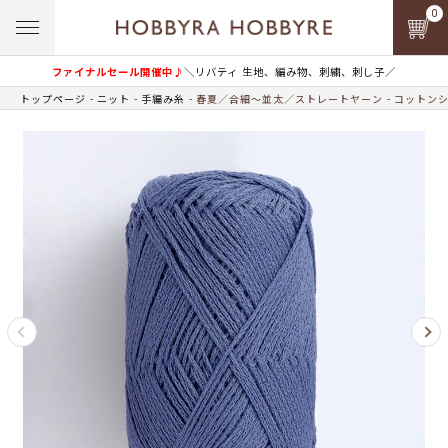
0
ファイナルセール開催中♪
＼リバティ 生地、編み物、刺繍、刺し子／
トップページ
ニット
手編み糸
春夏／合細～並太／ストレートヤーン
コットンシ