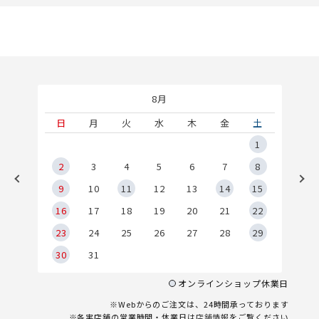
8月
土
日
月
火
水
木
金
土
5
1
2
2
3
4
5
6
7
8
9
9
10
11
12
13
14
15
6
16
17
18
19
20
21
22
23
24
25
26
27
28
29
30
31
オンラインショップ休業日
※Webからのご注文は、24時間承っております
※各実店舗の営業時間・休業日は
店舗情報
をご覧ください