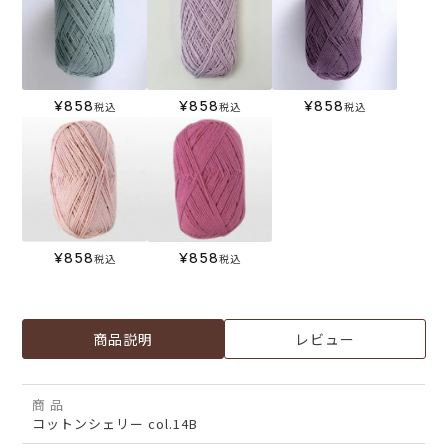
¥
858
¥
858
¥
858
税込
税込
税込
¥
858
¥
858
税込
税込
商品説明
レビュー
商 品
コットンシェリー col.14B