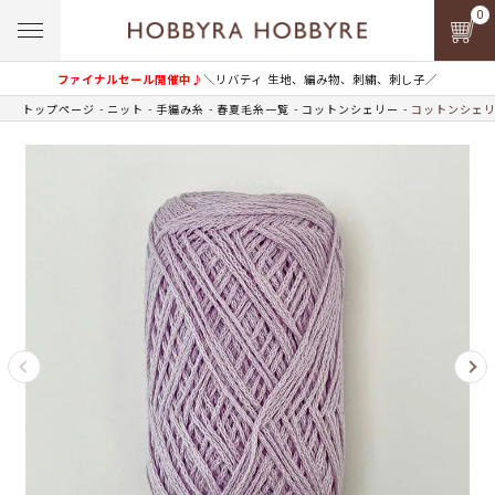
0
ファイナルセール開催中♪
＼リバティ 生地、編み物、刺繍、刺し子／
トップページ
ニット
手編み糸
春夏毛糸一覧
コットンシェリー
コットンシェリー 