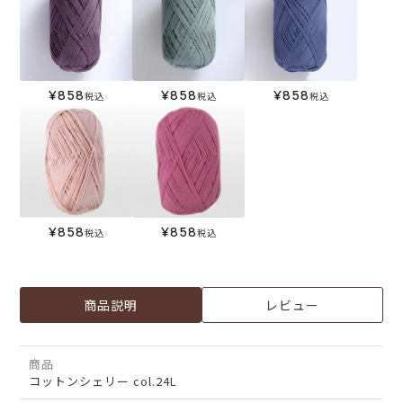
¥
858
¥
858
¥
858
税込
税込
税込
¥
858
¥
858
税込
税込
商品説明
レビュー
商品
コットンシェリー col.24L