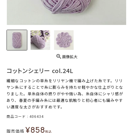
画像拡大
コットンシェリー col.24L
繊細なコットンの単糸をリリヤン機で編み上げた糸です。リリ
ヤン糸にすることで糸に膨らみを持たせ軽やかな仕上がりとな
りました。単糸自体の撚りがやや強い為、糸自体にシャリ感が
あり、春夏の手編み糸には最適な肌触りと初心者にも編みやす
い適度な太さがおすすめです。
商品コード
406434
¥
858
販売価格
税込