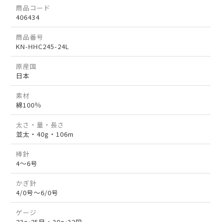
商品コード
406434
商品番号
KN-HHC245-24L
原産国
日本
素材
綿100％
太さ・量・長さ
並太・40g・106m
棒針
4～6号
かぎ針
4/0号～6/0号
ゲージ
23～25目・30～32段