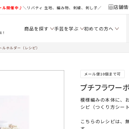
店舗情
ール開催中♪
＼リバティ 生地、編み物、刺繍、刺し子／
商品を探す
手芸を学ぶ
初めての方へ
料！
トルホルダー（レシピ）
メール便10個まで可
プチフラワーボ
模様編みの本体に、
シピ（つくり方シー
こちらのレシピは、無
す。