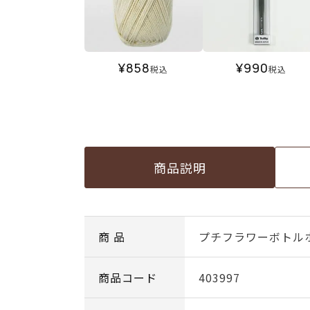
¥
858
¥
990
税込
税込
商品説明
商 品
プチフラワーボトル
商品コード
403997