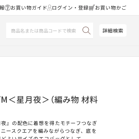
報
お買い物ガイド
ログイン・登録
お買い物かご
詳細検索
グM＜星月夜＞（編み物 材料
月夜』の配色に着想を得たモチーフつなぎ
ラニースクエアを編みながらつなぎ、底を
ほどよいサイズのエコバッグとして。