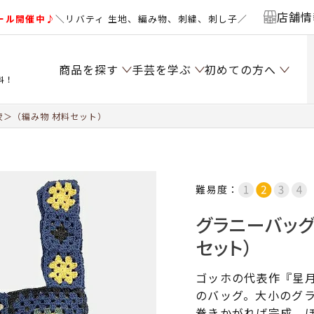
店舗情
ール開催中♪
＼リバティ 生地、編み物、刺繍、刺し子／
商品を探す
手芸を学ぶ
初めての方へ
料！
＞（編み物 材料セット）
難易度：
グラニーバッ
セット）
ゴッホの代表作『星
のバッグ。大小のグ
巻きかがれば完成。