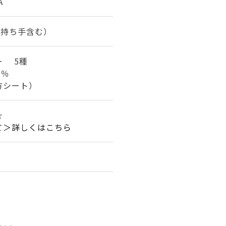
A
m（持ち手含む）
ー 5種
0％
方シート）
☆
て＞詳しくはこちら