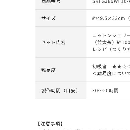
商品番号
SRFG389WF16-
サイズ
約49.5×33c
コットンシェリ
セット内容
（並太糸）綿10
レシピ（つくり
初級者 ★★☆
難易度
＜難易度につい
製作時間（目安）
30～50時間
【注意事項】