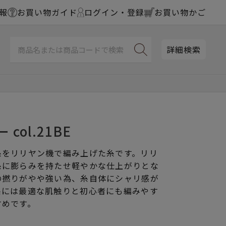
報
お買い物ガイド
ログイン・登録
お買い物かご
詳細検索
col.21BE
糸をリリヤン機で編み上げた糸です。リリ
糸に膨らみを持たせ軽やかな仕上がりとな
の撚りがやや強い為、糸自体にシャリ感が
糸には最適な肌触りと初心者にも編みやす
すめです。