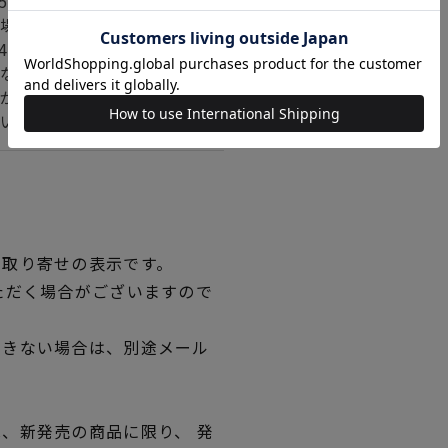
520g メンズ：約640g
場合
440g メンズ：約560g
なります。
がある場合は、記載の数量
い。
品取り寄せの表示です。
ただく場合がございますので
できない場合は、別途メール
、新発売の商品に限り、 発