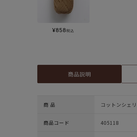
¥
858
税込
商品説明
商 品
コットンシェリー 
商品コード
405118