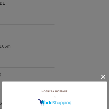
BE
 106m
号
0～32段
場合