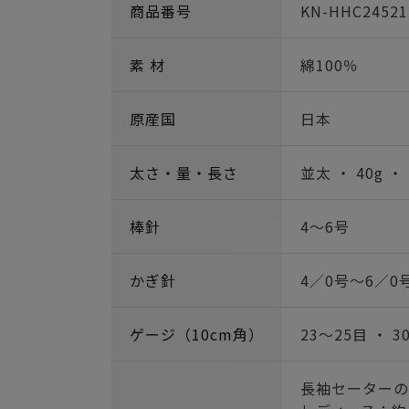
商品番号
KN-HHC24521
素 材
綿100％
原産国
日本
太さ・量・長さ
並太 ・ 40g ・
棒針
4～6号
かぎ針
4／0号～6／0
ゲージ（10cm角）
23～25目 ・ 3
長袖セーターの