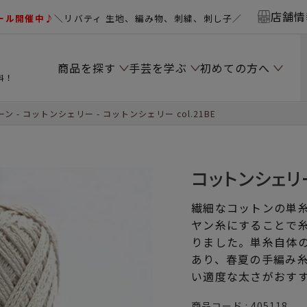
店舗情
ール開催中♪
＼リバティ 生地、編み物、刺繍、刺し子／
商品を探す
手芸を学ぶ
初めての方へ
料！
ーン
コットンシェリー
コットンシェリー col.21BE
コットンシェリー 
繊細なコットンの単
ヤン糸にすることで
りました。単糸自体
あり、春夏の手編み
い適度な太さがおす
商品コード
405118