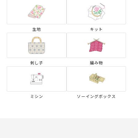
生地
キット
刺し子
編み物
ミシン
ソーイングボックス