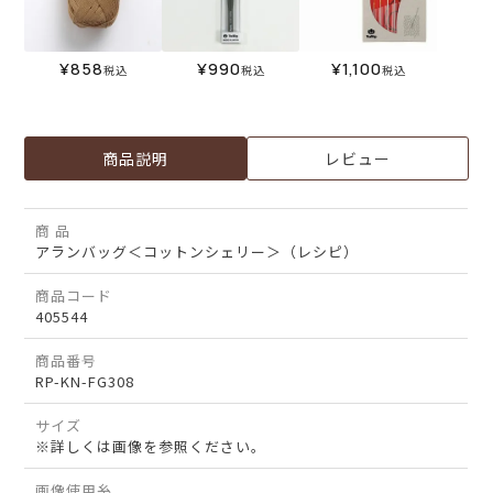
¥
858
¥
990
¥
1,100
税込
税込
税込
商品説明
レビュー
商 品
アランバッグ＜コットンシェリー＞（レシピ）
商品コード
405544
商品番号
RP-KN-FG308
サイズ
※詳しくは画像を参照ください。
画像使用糸