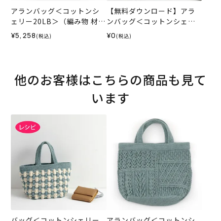
アランバッグ＜コットンシ
【無料ダウンロード】アラ
ェリー20LB＞（編み物 材料
ンバッグ＜コットンシェリ
セット）
ー＞（レシピ）
¥5,258
¥0
(税込)
(税込)
他のお客様はこちらの商品も見て
います
バッグ＜コットンシェリー
アランバッグ＜コットンシ