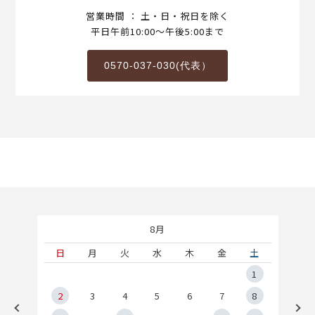
営業時間 ： 土・日・祝日を除く
平日午前10:00～午後5:00まで
0570-037-030(代表）
8月
土
日
月
火
水
木
金
土
5
1
2
2
3
4
5
6
7
8