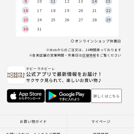
9
9
10
11
12
13
14
15
6
16
17
18
19
20
21
22
23
24
25
26
27
28
29
30
31
オンラインショップ休業日
※Webからのご注文は、24時間承っております
※各実店舗の営業時間・休業日は
店舗情報
をご覧ください
ホビーラホビーレ
公式アプリで最新情報をお届け！
サクサク見られて、楽しいお買い物♪
詳しくはこちら
お買い物ガイド
マイページ