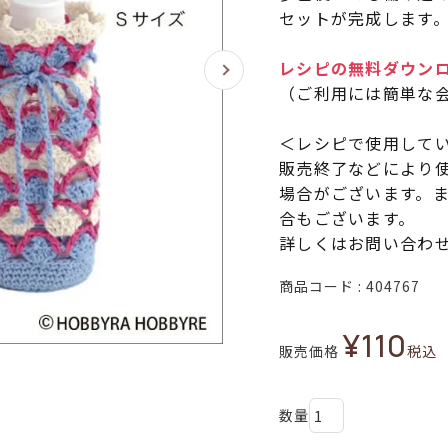
セットが完成します
レシピの無料ダウン
（ご利用には簡単な
＜レシピで使用して
販売終了などにより
場合がございます。
合もございます。
詳しくはお問い合わ
商品コード
404767
¥
110
販売価格
税込