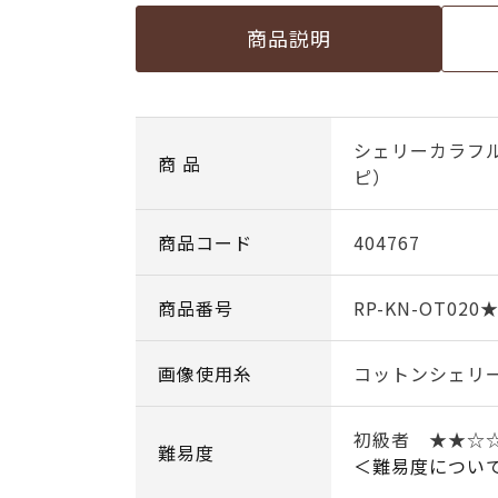
商品説明
シェリーカラフ
商 品
ピ）
商品コード
404767
商品番号
RP-KN-OT020
画像使用糸
コットンシェリ
初級者 ★★☆
難易度
＜難易度につい