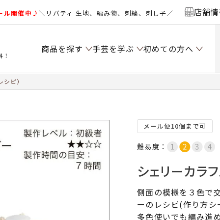
店舗情
ール開催中♪
＼リバティ 生地、編み物、刺繍、刺し子／
商品を探す
手芸を学ぶ
初めての方へ
料！
レシピ）
メール便10個まで可
難易度：
シェリーカラフ
側面の模様を３色で
ーのレシピ(作り方シ
多色使いでも編み進め