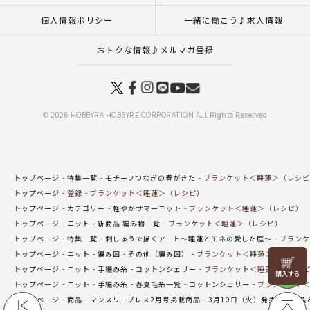
個人情報ポリシー
一緒に働こう♪求人情報
おトクな情報♪メルマガ登録
© 2026 HOBBYRA HOBBYRE CORPORATION ALL Rights Reserved
トップページ
特集一覧
モチーフつなぎの春がきた
ブランケット＜睡蓮＞（レシピ
トップページ
登録
ブランケット＜睡蓮＞（レシピ）
トップページ
カテゴリー
軽やかサマーニット
ブランケット＜睡蓮＞（レシピ）
トップページ
ニット
新商品 編み物一覧
ブランケット＜睡蓮＞（レシピ）
トップページ
特集一覧
刺しゅうで描くアート～睡蓮とモネの愛した庭～
ブランケ
トップページ
ニット
編み図
その他（編み図）
ブランケット＜睡蓮＞（レシピ
リリヤン
トップページ
ニット
手編み糸
コットンシェリー
ブランケット＜睡蓮＞（レシ
フェア
トップページ
ニット
手編み糸
春夏毛糸一覧
コットンシェリー
ブランケット＜
トップページ
商品
マンスリープレス2月号掲載商品
3月10日（火）発売の新商品