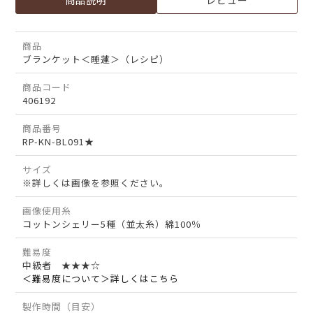
商品説明
レビュー
商品
ブランケット＜睡蓮＞（レシピ）
商品コード
406192
商品番号
RP-KN-BL091★
サイズ
※詳しくは画像を参照ください。
画像使用糸
コットンシェリー5種（並太糸）綿100％
難易度
中級者 ★★★☆
＜難易度について＞詳しくはこちら
製作時間（目安）