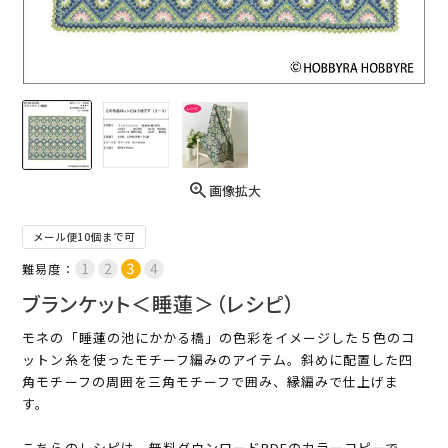
画像拡大
メール便10個まで可
難易度：
ブランケット＜睡蓮＞（レシピ）
モネの「睡蓮の池にかかる橋」の色彩をイメージした５色のコ
ットン糸を使ったモチーフ編みのアイテム。斜めに配置した四
角モチーフの周囲を三角モチーフで囲み、縁編みで仕上げま
す。
こちらのレシピは、無料ダウンロードPDFのカラーコピーで