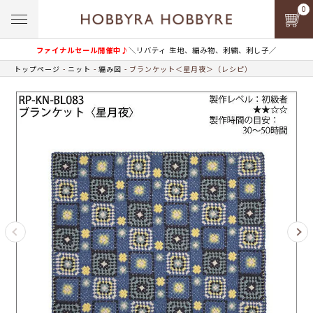
0
ファイナルセール開催中♪
＼リバティ 生地、編み物、刺繍、刺し子／
トップページ
ニット
編み図
ブランケット＜星月夜＞（レシピ）