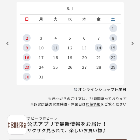
8月
土
日
月
火
水
木
金
土
5
1
2
2
3
4
5
6
7
8
9
9
10
11
12
13
14
15
6
16
17
18
19
20
21
22
23
24
25
26
27
28
29
30
31
オンラインショップ休業日
※Webからのご注文は、24時間承っております
※各実店舗の営業時間・休業日は
店舗情報
をご覧ください
ホビーラホビーレ
公式アプリで最新情報をお届け！
サクサク見られて、楽しいお買い物♪