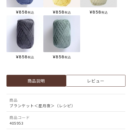
¥
858
¥
858
¥
858
税込
税込
税込
¥
858
¥
858
税込
税込
商品説明
レビュー
商品
ブランケット＜星月夜＞（レシピ）
商品コード
405953