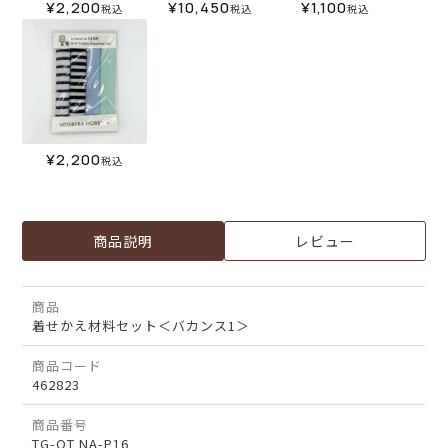
¥
2,200
¥
10,450
¥
1,100
税込
税込
税込
¥
2,200
税込
商品説明
レビュー
商品
着せかえ材料セット＜バカンス1＞
商品コード
462823
商品番号
TG-OT NA-P16