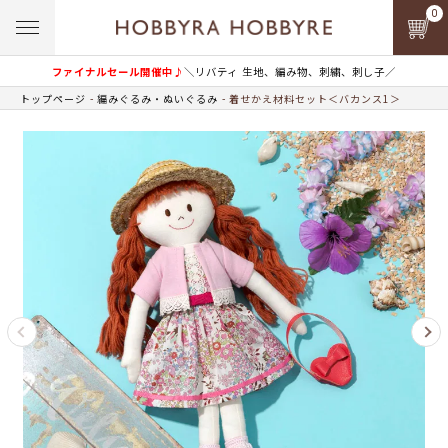
0
ファイナルセール開催中♪
＼リバティ 生地、編み物、刺繍、刺し子／
トップページ
編みぐるみ・ぬいぐるみ
着せかえ材料セット＜バカンス1＞