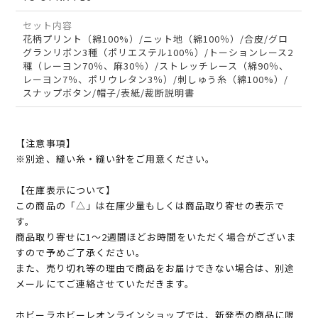
セット内容
花柄プリント（綿100%）/ニット地（綿100％）/合皮/グロ
グランリボン3種（ポリエステル100％）/トーションレース2
種（レーヨン70％、麻30％）/ストレッチレース（綿90％、
レーヨン7％、ポリウレタン3％）/刺しゅう糸（綿100%）/
スナップボタン/帽子/表紙/裁断説明書
【注意事項】
※別途、縫い糸・縫い針をご用意ください。
【在庫表示について】
この商品の「△」は在庫少量もしくは商品取り寄せの表示で
す。
商品取り寄せに1～2週間ほどお時間をいただく場合がございま
すので予めご了承ください。
また、売り切れ等の理由で商品をお届けできない場合は、別途
メールにてご連絡させていただきます。
ホビーラホビーレオンラインショップでは、新発売の商品に限