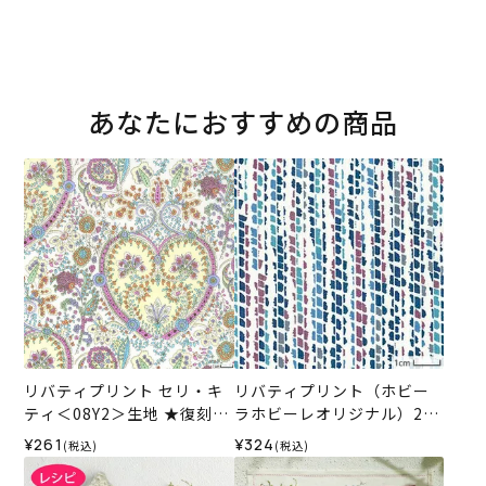
あなたにおすすめの商品
リバティプリント セリ・キ
リバティプリント（ホビー
ティ＜08Y2＞生地 ★復刻色
ラホビーレオリジナル）201
（ホビーラホビーレオリジ
8MS ミラ＜2BX＞
¥261
¥324
(税込)
(税込)
ナル）2025SS