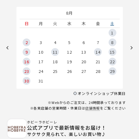
8月
土
日
月
火
水
木
金
土
5
1
2
2
3
4
5
6
7
8
9
9
10
11
12
13
14
15
6
16
17
18
19
20
21
22
23
24
25
26
27
28
29
30
31
オンラインショップ休業日
※Webからのご注文は、24時間承っております
※各実店舗の営業時間・休業日は
店舗情報
をご覧ください
ホビーラホビーレ
公式アプリで最新情報をお届け！
サクサク見られて、楽しいお買い物♪