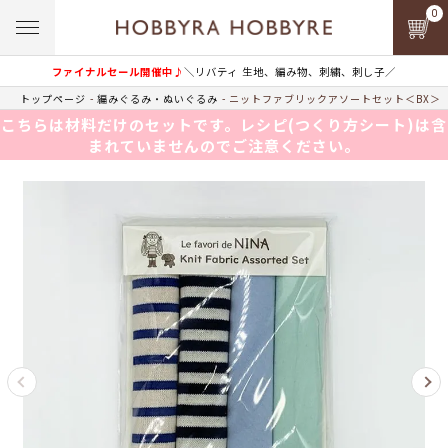
0
ファイナルセール開催中♪
＼リバティ 生地、編み物、刺繍、刺し子／
トップページ
編みぐるみ・ぬいぐるみ
ニットファブリックアソートセット＜BX＞
こちらは材料だけのセットです。レシピ(つくり方シート)は含
まれていませんのでご注意ください。