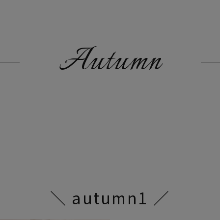
Autumn
＼ autumn1 ／