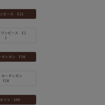
ワンピース E11
 ワンピース E1
1
ーディガン F18
方 カーディガン
F18
 タイツ S49