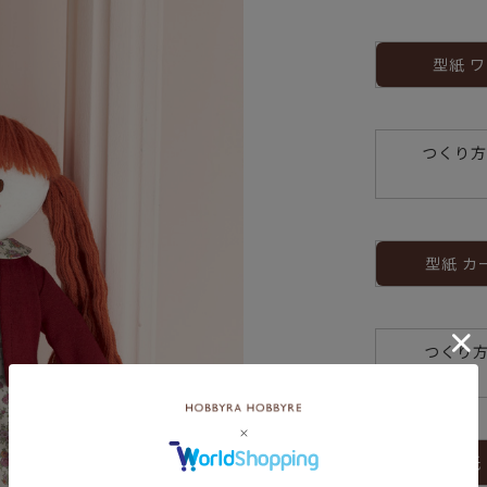
型紙 
つくり方
型紙 カ
つくり
型紙