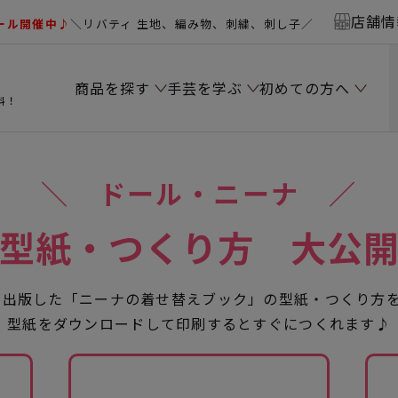
店舗情
ール開催中♪
＼リバティ 生地、編み物、刺繍、刺し子／
商品を探す
手芸を学ぶ
初めての方へ
料！
＼ ドール・ニーナ ／
型紙・つくり方 大公
年に出版した「ニーナの着せ替えブック」の型紙・つくり方
型紙をダウンロードして印刷するとすぐにつくれます♪