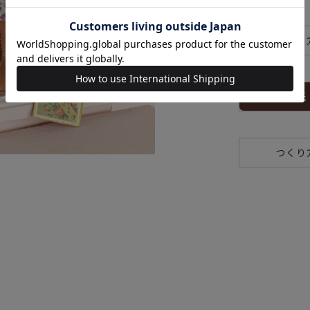
つくり
型紙
つくり