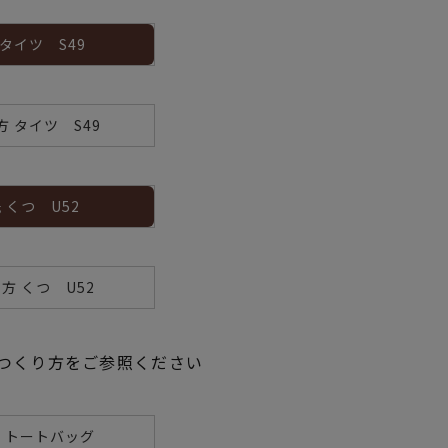
 タイツ S49
方 タイツ S49
 くつ U52
方 くつ U52
つくり方をご参照ください
方 トートバッグ