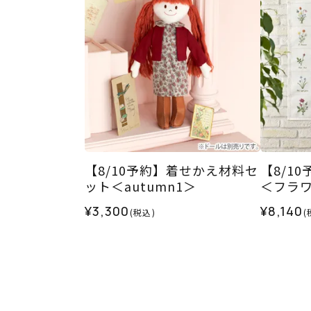
【8/10予約】着せかえ材料セ
【8/1
ット＜autumn1＞
＜フラ
¥3,300
¥8,140
(税込)
(