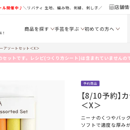
店舗情
ール開催中♪
＼リバティ 生地、編み物、刺繍、刺し子／
商品を探す
手芸を学ぶ
初めての方へ
料！
ザーアソートセット＜X＞
のセットです。レシピ(つくり方シート)は含まれていませんの
予約商品
【8/10予約
＜X＞
ニーナのくつやバッ
ソフトで適度な厚み