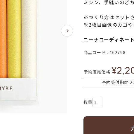
ミシン、手縫いのど
※つくり方はセット
※2枚目画像のカゴ
ニーナコーディネー
商品コード
462798
¥
2,2
予約販売価格
予約受付期間
2