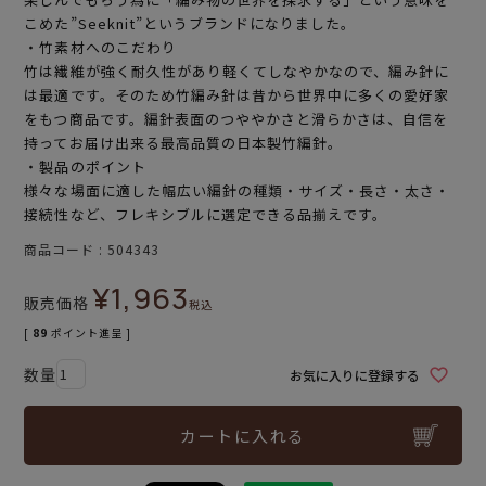
こめた”Seeknit”というブランドになりました。
・竹素材へのこだわり
竹は繊維が強く耐久性があり軽くてしなやかなので、編み針に
は最適です。そのため竹編み針は昔から世界中に多くの愛好家
をもつ商品です。編針表面のつややかさと滑らかさは、自信を
持ってお届け出来る最高品質の日本製竹編針。
・製品のポイント
様々な場面に適した幅広い編針の種類・サイズ・長さ・太さ・
接続性など、フレキシブルに選定できる品揃えです。
商品コード
504343
¥
1,963
販売価格
税込
[
89
ポイント進呈 ]
お気に入りに登録する
カートに入れる