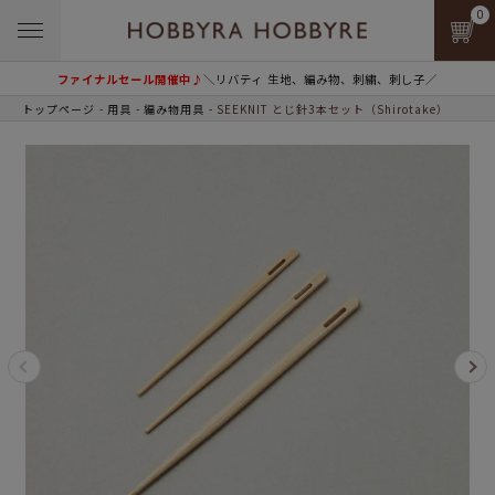
0
ファイナルセール開催中♪
＼リバティ 生地、編み物、刺繍、刺し子／
トップページ
用具
編み物用具
SEEKNIT とじ針3本セット（Shirotake）