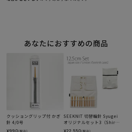
あなたにおすすめの商品
クッショングリップ付 かぎ
SEEKNIT 切替輪針 Syugei
針 4/0号
オリジナルセット3（Shirot
ake）
¥990
¥22,550
(税込)
(税込)