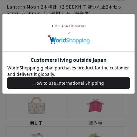
Lantern Moon 2本棒針（2
SEEKNIT ほつれ止2本セッ
5cm） 6.50mm（15号相
ト（軽金属）
当）
¥4,400
¥665
(税込)
(税込)
カテゴリーから探す
生地
キット
刺し子
編み物