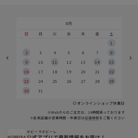
8月
土
日
月
火
水
木
金
土
5
1
2
2
3
4
5
6
7
8
9
9
10
11
12
13
14
15
6
16
17
18
19
20
21
22
23
24
25
26
27
28
29
30
31
オンラインショップ休業日
※Webからのご注文は、24時間承っております
※各実店舗の営業時間・休業日は
店舗情報
をご覧ください
ホビーラホビーレ
公式アプリで最新情報をお届け！