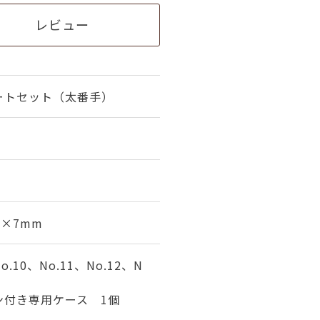
レビュー
ートセット（太番手）
m×7mm
10、No.11、No.12、N
ン付き専用ケース 1個