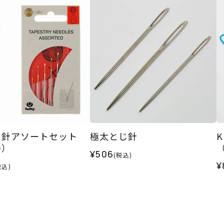
じ針アソートセット
極太とじ針
K
手）
¥506
(税込)
¥
税込)