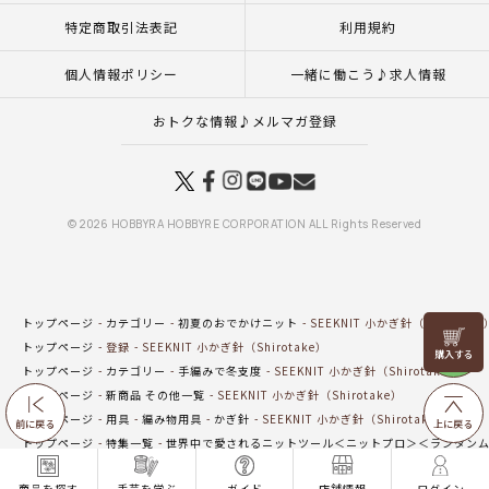
特定商取引法表記
利用規約
個人情報ポリシー
一緒に働こう♪求人情報
おトクな情報♪メルマガ登録
© 2026 HOBBYRA HOBBYRE CORPORATION ALL Rights Reserved
トップページ
カテゴリー
初夏のおでかけニット
SEEKNIT 小かぎ針（Shirotake
リリヤン
トップページ
登録
SEEKNIT 小かぎ針（Shirotake）
フェア
トップページ
カテゴリー
手編みで冬支度
SEEKNIT 小かぎ針（Shirotake）
トップページ
新商品 その他一覧
SEEKNIT 小かぎ針（Shirotake）
トップページ
用具
編み物用具
かぎ針
SEEKNIT 小かぎ針（Shirotake）
前に戻る
上に戻る
トップページ
特集一覧
世界中で愛されるニットツール＜ニットプロ＞＜ランタン
トップページ
カテゴリー
小物で楽しむクロッシェスタイル
SEEKNIT 小かぎ針（S
商品を探す
手芸を学ぶ
ガイド
店舗情報
ログイン