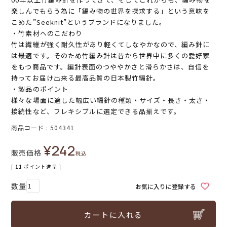
楽しんでもらう為に「編み物の世界を探求する」という意味を
こめた”Seeknit”というブランドになりました。
・竹素材へのこだわり
竹は繊維が強く耐久性があり軽くてしなやかなので、編み針に
は最適です。そのため竹編み針は昔から世界中に多くの愛好家
をもつ商品です。編針表面のつややかさと滑らかさは、自信を
持ってお届け出来る最高品質の日本製竹編針。
・製品のポイント
様々な場面に適した幅広い編針の種類・サイズ・長さ・太さ・
接続性など、フレキシブルに選定できる品揃えです。
商品コード
504341
¥
242
販売価格
税込
[
11
ポイント進呈 ]
お気に入りに登録する
カートに入れる