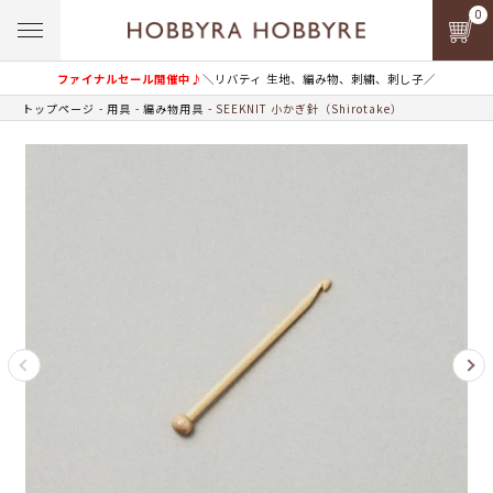
0
ファイナルセール開催中♪
＼リバティ 生地、編み物、刺繍、刺し子／
トップページ
用具
編み物用具
SEEKNIT 小かぎ針（Shirotake）