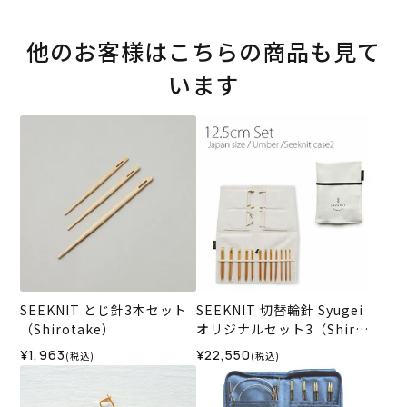
他のお客様はこちらの商品も見て
います
SEEKNIT とじ針3本セット
SEEKNIT 切替輪針 Syugei
（Shirotake）
オリジナルセット3（Shirot
ake）
¥1,963
¥22,550
(税込)
(税込)