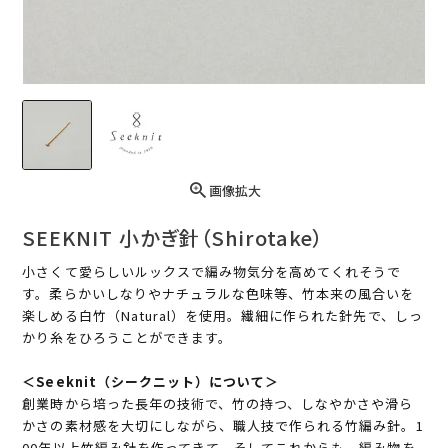
画像拡大
SEEKNIT 小かぎ針（Shirotake）
小さくて愛らしいルックスで編み物気分を高めてくれそうで
す。柔らかいしなりやナチュラルな色味等、竹本来の風合いを
楽しめる白竹（Natural）を使用。繊細に作られた針先で、しっ
かり糸をひろうことができます。
＜Seeknit（シークニット）について＞
創業時から培った長年の技術で、竹の持つ、しなやかさや滑ら
かさの素材感を大切にしながら、職人技で作られる竹編み針。1
00年以上竹編み針を作ってきて、そしてこれからも、編み物を