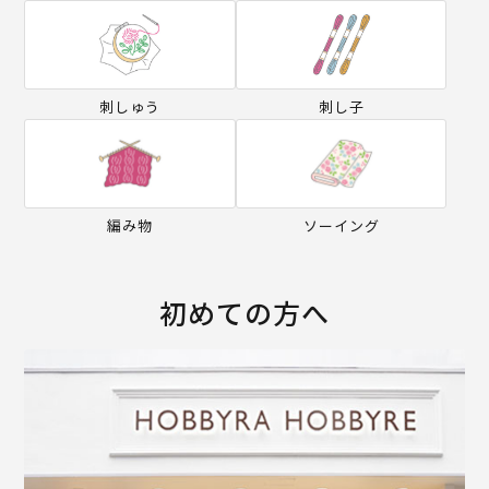
刺しゅう
刺し子
編み物
ソーイング
初めての方へ