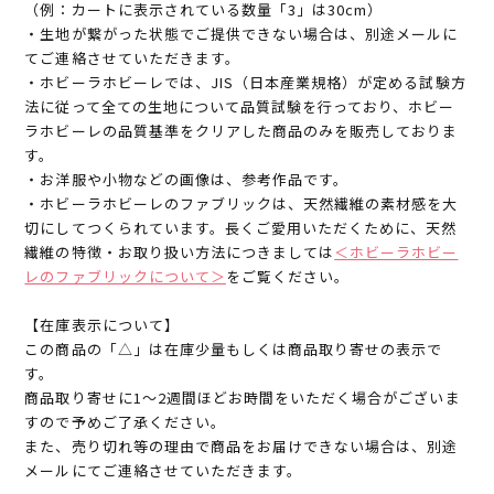
（例：カートに表示されている数量「3」は30cm）
・生地が繋がった状態でご提供できない場合は、別途メールに
てご連絡させていただきます。
・ホビーラホビーレでは、JIS（日本産業規格）が定める試験方
法に従って全ての生地について品質試験を行っており、ホビー
ラホビーレの品質基準をクリアした商品のみを販売しておりま
す。
・お洋服や小物などの画像は、参考作品です。
・ホビーラホビーレのファブリックは、天然繊維の素材感を大
切にしてつくられています。長くご愛用いただくために、天然
繊維の特徴・お取り扱い方法につきましては
＜ホビーラホビー
レのファブリックについて＞
をご覧ください。
【在庫表示について】
この商品の「△」は在庫少量もしくは商品取り寄せの表示で
す。
商品取り寄せに1～2週間ほどお時間をいただく場合がございま
すので予めご了承ください。
また、売り切れ等の理由で商品をお届けできない場合は、別途
メールにてご連絡させていただきます。