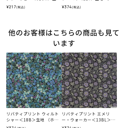
（ホビーラホビーレオリジ
ビーラホビーレオリジナ
¥217
¥374
(税込)
(税込)
ナル）2024SS
ル）2026SS
他のお客様はこちらの商品も見て
います
リバティプリント ウィルト
リバティプリント エメリ
シャー＜18B＞生地 （ホビ
ー・ウォーカー＜13BL＞生
ーラホビーレオリジナル）2
地 （ホビーラホビーレオリ
¥374
¥374