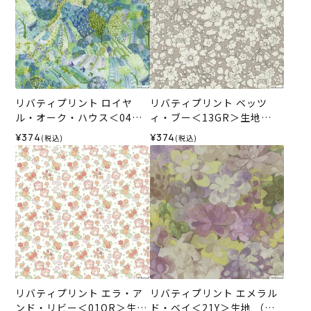
リバティプリント ロイヤ
リバティプリント ベッツ
ル・オーク・ハウス＜04G
ィ・ブー＜13GR＞生地
＞生地 （ホビーラホビーレ
（ホビーラホビーレオリジ
¥374
¥374
(税込)
(税込)
オリジナル）2026SS
ナル）2026SS
リバティプリント エラ・ア
リバティプリント エメラル
ンド・リビー＜01OR＞生地
ド・ベイ＜21Y＞生地 （ホ