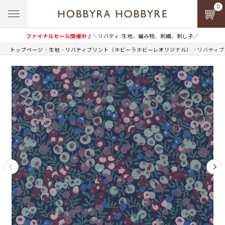
0
ファイナルセール開催中♪
＼リバティ 生地、編み物、刺繍、刺し子／
トップページ
生地
リバティプリント（ホビーラホビーレオリジナル）
リバティプ