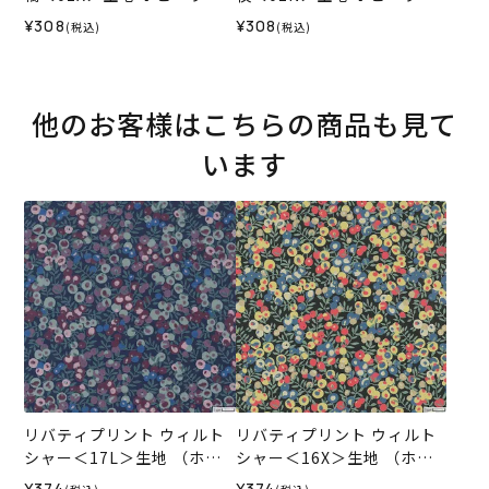
ビーレデザインコレクショ
ビーレデザインコレクショ
¥308
¥308
(税込)
(税込)
ン
ン
他のお客様はこちらの商品も見て
います
リバティプリント ウィルト
リバティプリント ウィルト
シャー＜17L＞生地 （ホビ
シャー＜16X＞生地 （ホビ
ーラホビーレオリジナル）2
ーラホビーレオリジナル）2
¥374
¥374