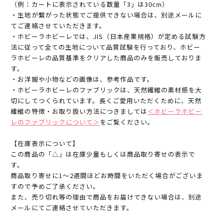
（例：カートに表示されている数量「3」は30cm）
・生地が繋がった状態でご提供できない場合は、別途メールに
てご連絡させていただきます。
・ホビーラホビーレでは、JIS（日本産業規格）が定める試験方
法に従って全ての生地について品質試験を行っており、ホビー
ラホビーレの品質基準をクリアした商品のみを販売しておりま
す。
・お洋服や小物などの画像は、参考作品です。
・ホビーラホビーレのファブリックは、天然繊維の素材感を大
切にしてつくられています。長くご愛用いただくために、天然
繊維の特徴・お取り扱い方法につきましては
＜ホビーラホビー
レのファブリックについて＞
をご覧ください。
【在庫表示について】
この商品の「△」は在庫少量もしくは商品取り寄せの表示で
す。
商品取り寄せに1～2週間ほどお時間をいただく場合がございま
すので予めご了承ください。
また、売り切れ等の理由で商品をお届けできない場合は、別途
メールにてご連絡させていただきます。