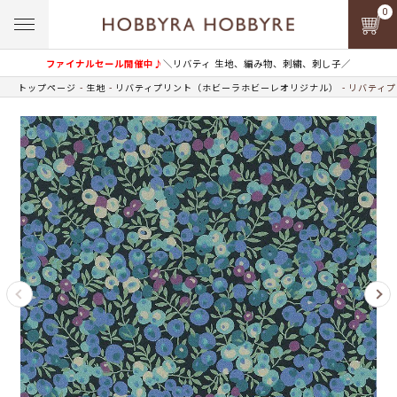
0
ファイナルセール開催中♪
＼リバティ 生地、編み物、刺繍、刺し子／
トップページ
生地
リバティプリント（ホビーラホビーレオリジナル）
リバティプ