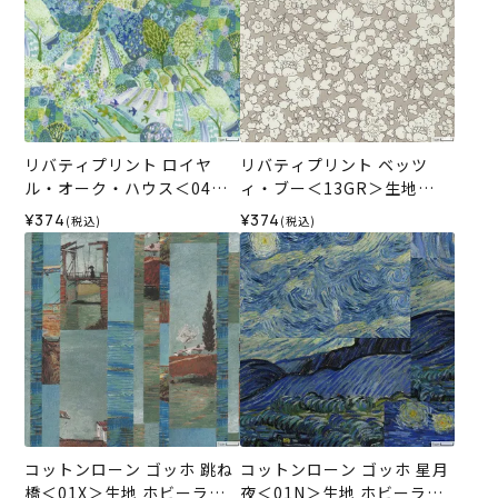
リバティプリント ロイヤ
リバティプリント ベッツ
ル・オーク・ハウス＜04G
ィ・ブー＜13GR＞生地
＞生地 （ホビーラホビーレ
（ホビーラホビーレオリジ
¥374
¥374
(税込)
(税込)
オリジナル）2026SS
ナル）2026SS
コットンローン ゴッホ 跳ね
コットンローン ゴッホ 星月
橋＜01X＞生地 ホビーラホ
夜＜01N＞生地 ホビーラホ