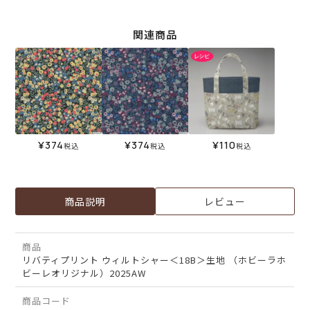
関連商品
¥
374
¥
374
¥
110
税込
税込
税込
商品説明
レビュー
商品
リバティプリント ウィルトシャー＜18B＞生地 （ホビーラホ
ビーレオリジナル）2025AW
商品コード