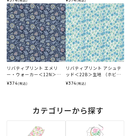
(税込)
(税込)
025AW
025AW
リバティプリント エメリ
リバティプリント アシュテ
ー・ウォーカー＜12N＞生
ッド＜22B＞生地 （ホビー
地 （ホビーラホビーレオリ
ラホビーレオリジナル）202
¥374
¥374
(税込)
(税込)
ジナル）2025AW
6SS
カテゴリーから探す