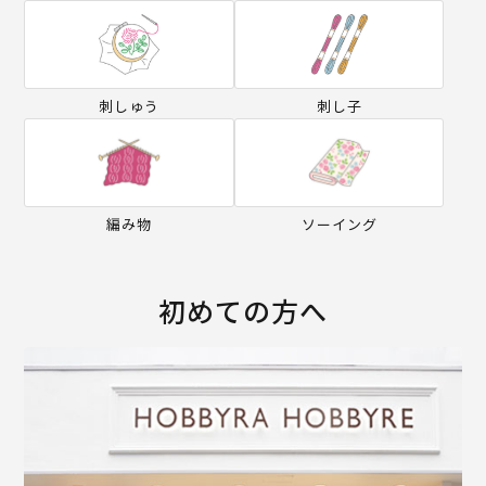
刺しゅう
刺し子
編み物
ソーイング
初めての方へ