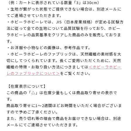
（例：カートに表示されている数量「3」は30cm）
・生地が繋がった状態でご提供できない場合は、別途メールに
てご連絡させていただきます。
・ホビーラホビーレでは、JIS（日本産業規格）が定める試験方
法に従って全ての生地について品質試験を行っており、ホビー
ラホビーレの品質基準をクリアした商品のみを販売しておりま
す。
・お洋服や小物などの画像は、参考作品です。
・ホビーラホビーレのファブリックは、天然繊維の素材感を大
切にしてつくられています。長くご愛用いただくために、天然
繊維の特徴・お取り扱い方法につきましては
＜ホビーラホビー
レのファブリックについて＞
をご覧ください。
【在庫表示について】
この商品の「△」は在庫少量もしくは商品取り寄せの表示で
す。
商品取り寄せに1～2週間ほどお時間をいただく場合がございま
すので予めご了承ください。
また、売り切れ等の理由で商品をお届けできない場合は、別途
メールにてご連絡させていただきます。