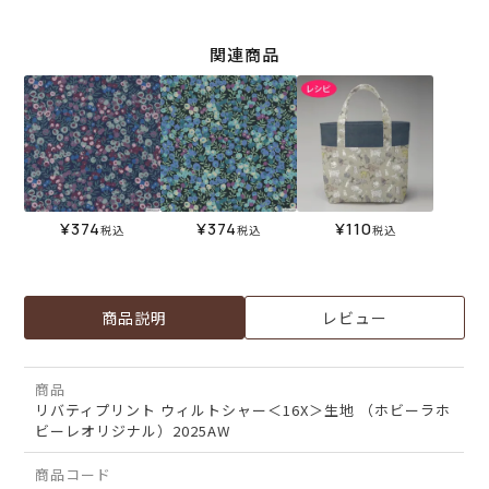
関連商品
¥
374
¥
374
¥
110
税込
税込
税込
商品説明
レビュー
商品
リバティプリント ウィルトシャー＜16X＞生地 （ホビーラホ
ビーレオリジナル）2025AW
商品コード