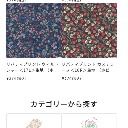
(税込)
(税込)
025AW
リバティプリント ウィルト
リバティプリント カステラ
シャー＜17L＞生地 （ホビ
ーヌ＜16R＞生地 （ホビー
ーラホビーレオリジナル）2
ラホビーレオリジナル）202
¥374
¥374
(税込)
(税込)
025AW
5AW
カテゴリーから探す