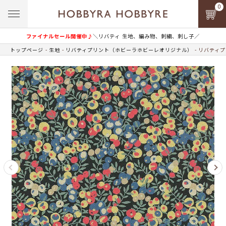
0
ファイナルセール開催中♪
＼リバティ 生地、編み物、刺繍、刺し子／
トップページ
生地
リバティプリント（ホビーラホビーレオリジナル）
リバティプ