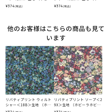
ラホビーレオリジナル）202
ティ・ファブリックス）202
¥374
¥374
(税込)
(税込)
5AW
5AW
他のお客様はこちらの商品も見て
います
リバティプリント ウィルト
リバティプリント ソープ＜2
シャー＜18B＞生地 （ホビ
9X＞生地 （ホビーラホビー
ーラホビーレオリジナル）2
レオリジナル）2025AW
¥374
¥374