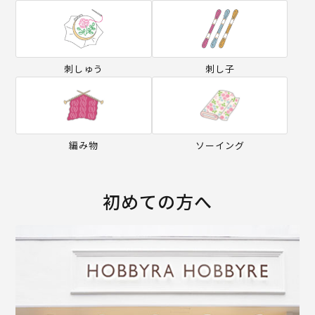
刺しゅう
刺し子
編み物
ソーイング
初めての方へ