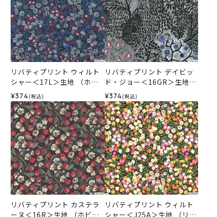
リバティプリント ウィルト
リバティプリント デイビッ
シャー＜17L＞生地 （ホビ
ド・ジョー＜16GR＞生地
ーラホビーレオリジナル）2
（ホビーラホビーレオリジ
¥374
¥374
(税込)
(税込)
025AW
ナル）2025AW
リバティプリント カステラ
リバティプリント ウィルト
ーヌ＜16R＞生地 （ホビー
シャー＜J25A＞生地 （リバ