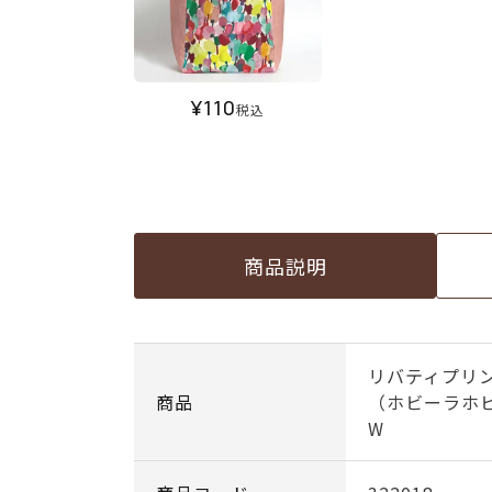
¥
110
税込
商品説明
リバティプリン
商品
（ホビーラホビ
W