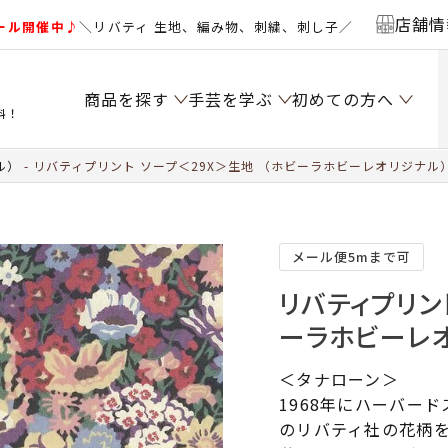
店舗情
ール開催中♪
＼リバティ 生地、編み物、刺繍、刺し子／
商品を探す
手芸を学ぶ
初めての方へ
料！
ル）
リバティプリント ソープ＜29X＞生地 （ホビーラホビーレオリジナル）2
メール便5mまで可
リバティプリン
ーラホビーレオ
＜タナローン＞
1968年にハーバー
のリバティ社の花柄