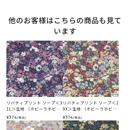
他のお客様はこちらの商品も見て
います
リバティプリント ソープ＜3
リバティプリント ソープ＜2
1L＞生地 （ホビーラホビー
9X＞生地 （ホビーラホビー
レオリジナル）2025AW
レオリジナル）2025AW
¥374
¥374
(税込)
(税込)