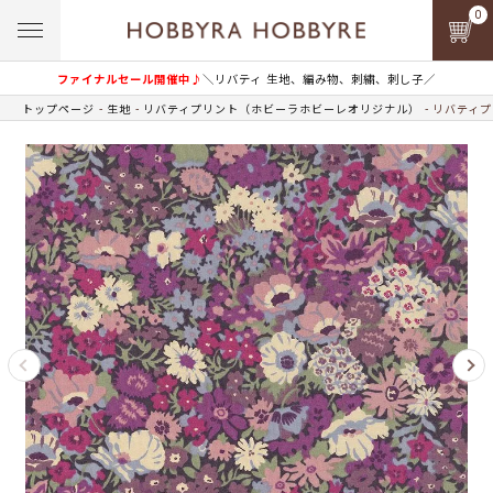
0
ファイナルセール開催中♪
＼リバティ 生地、編み物、刺繍、刺し子／
トップページ
生地
リバティプリント（ホビーラホビーレオリジナル）
リバティプ