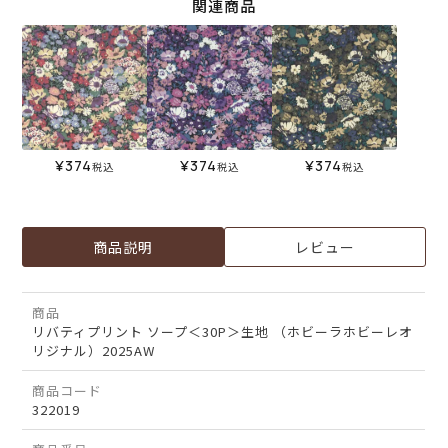
関連商品
¥
374
¥
374
¥
374
税込
税込
税込
商品説明
レビュー
商品
リバティプリント ソープ＜30P＞生地 （ホビーラホビーレオ
リジナル）2025AW
商品コード
322019