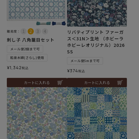
難易度：
リバティプリント ファーガ
ス＜31N＞生地 （ホビーラ
刺し子 八角籠目セット
ホビーレオリジナル）2026
メール便2個まで可
SS
和泉木綿(さらし)使用
メール便5mまで可
¥
1,342
税込
¥
374
税込
カートに入れる
カートに入れる