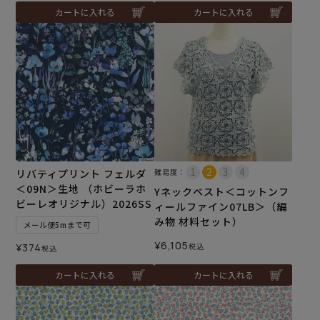
カートに入れる
カートに入れる
リバティプリント フェルダ
難易度：
＜09N＞生地 （ホビーラホ
Yネックベスト＜コットンフ
ビーレオリジナル）2026SS
ィールファイン07LB＞（編
み物 材料セット）
メール便5mまで可
¥
6,105
¥
374
税込
税込
カートに入れる
カートに入れる