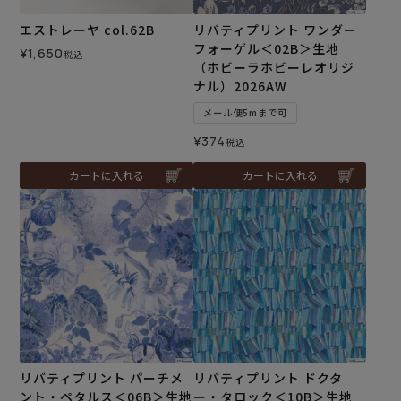
エストレーヤ col.62B
リバティプリント ワンダー
フォーゲル＜02B＞生地
¥
1,650
税込
（ホビーラホビーレオリジ
ナル）2026AW
メール便5mまで可
¥
374
税込
カートに入れる
カートに入れる
リバティプリント パーチメ
リバティプリント ドクタ
ント・ペタルス＜06B＞生地
ー・タロック＜10B＞生地