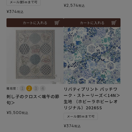
メール便5mまで可
¥
2,574
税込
¥
374
税込
カートに入れる
カートに入れる
難易度：
リバティプリント パッチワ
ーク・ストーリーズ＜14N＞
刺し子のクロス＜端午の節
生地 （ホビーラホビーレオ
句＞
リジナル）2026SS
¥
5,500
税込
メール便5mまで可
¥
374
税込