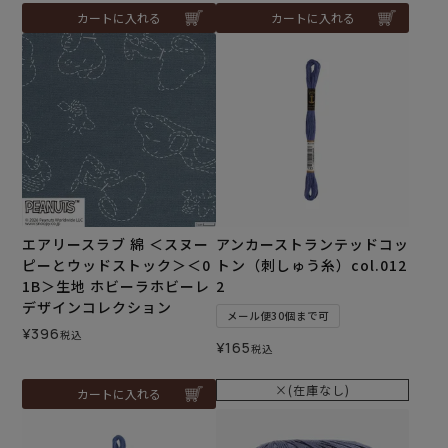
カートに入れる
カートに入れる
エアリースラブ 綿 ＜スヌー
アンカーストランテッドコッ
ピーとウッドストック＞＜0
トン（刺しゅう糸）col.012
1B＞生地 ホビーラホビーレ
2
デザインコレクション
メール便30個まで可
¥
396
税込
¥
165
税込
×(在庫なし)
カートに入れる