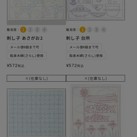
難易度：
難易度：
刺し子 あさがお2
刺し子 台所
メール便6個まで可
メール便6個まで可
和泉木綿(さらし)使用
和泉木綿(さらし)使用
¥
572
¥
572
税込
税込
×(在庫なし)
×(在庫なし)