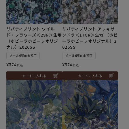
リバティプリント ワイル
リバティプリント アレキサ
ド・フラワーズ＜29N＞生地
ンドラ＜17GR＞生地 （ホビ
（ホビーラホビーレオリジ
ーラホビーレオリジナル）2
ナル）2026SS
026SS
メール便5mまで可
メール便5mまで可
¥
374
¥
374
税込
税込
カートに入れる
カートに入れる