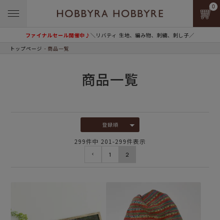
0
ファイナルセール開催中♪
＼リバティ 生地、編み物、刺繍、刺し子／
トップページ
商品一覧
商品一覧
登録順
299
件中
201
-
299
件表示
1
2