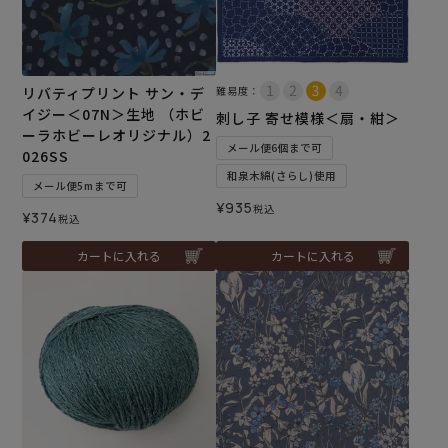
リバティプリント サン・デ
難易度：
イジー＜07N＞生地 （ホビ
刺し子 寄せ模様＜扇・紺＞
ーラホビーレオリジナル）2
メール便6個まで可
026SS
和泉木綿(さらし)使用
メール便5mまで可
¥
935
税込
¥
374
税込
カートに入れる
カートに入れる