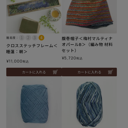
難易度：
腹巻帽子＜梅村マルティナ
オパールB＞（編み物 材料
クロスステッチフレーム＜
セット）
睡蓮：朝＞
¥
5,720
税込
¥
11,000
税込
カートに入れる
カートに入れる