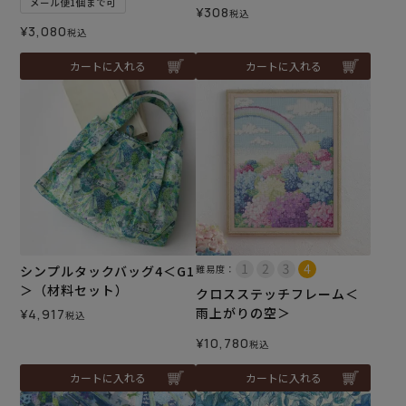
メール便1個まで可
¥
308
税込
¥
3,080
税込
カートに入れる
カートに入れる
シンプルタックバッグ4＜G1
難易度：
＞（材料セット）
クロスステッチフレーム＜
雨上がりの空＞
¥
4,917
税込
¥
10,780
税込
カートに入れる
カートに入れる