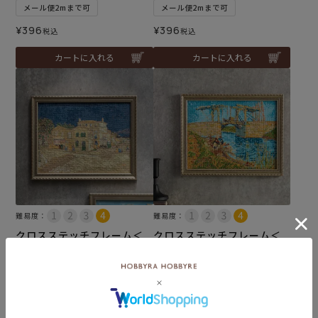
メール便2mまで可
メール便2mまで可
¥
396
¥
396
税込
税込
カートに入れる
カートに入れる
難易度：
難易度：
クロスステッチフレーム＜
クロスステッチフレーム＜
黄色い家＞
アルルの跳ね橋＞
¥
15,950
¥
15,950
税込
税込
カートに入れる
カートに入れる