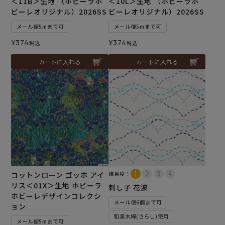
＜11B＞生地 （ホビーラホ
＜10L＞生地 （ホビーラホ
ビーレオリジナル）2026SS
ビーレオリジナル）2026SS
メール便5mまで可
メール便5mまで可
¥
374
¥
374
税込
税込
カートに入れる
カートに入れる
コットンローン ゴッホ アイ
難易度：
リス＜01X＞生地 ホビーラ
刺し子 花波
ホビーレデザインコレクシ
メール便6個まで可
ョン
和泉木綿(さらし)使用
メール便5mまで可