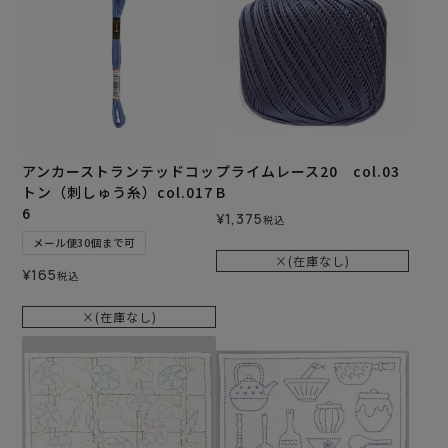
アンカーストランテッドコッ
プライムレース20 col.03
トン（刺しゅう糸）col.017
B
6
¥
1,375
税込
メール便30個まで可
×(在庫なし)
¥
165
税込
×(在庫なし)