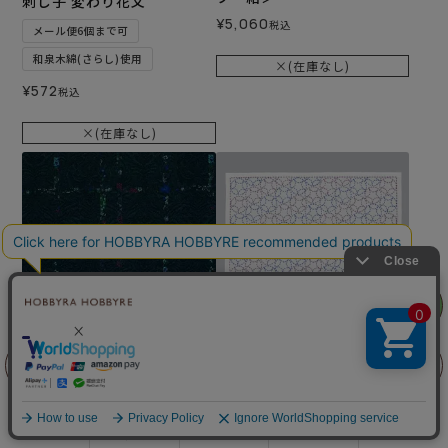
刺し子 変わり花文
¥
5,060
税込
メール便6個まで可
和泉木綿(さらし)使用
×(在庫なし)
¥
572
税込
×(在庫なし)
リリヤン
フェア
生地 ホビーラホビーレデザ
難易度：
前に戻る
上に戻る
インコレクション ウールラ
刺し子 朝顔
イクツイル ジャカードプチ
メール便6個まで可
フラワー＜1N＞
商品を探す
手芸を学ぶ
ガイド
店舗情報
ログイン
和泉木綿(さらし)使用