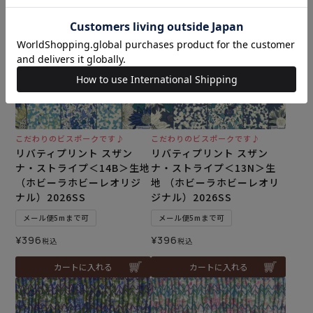
こだわりのビスポークです♪
こだわりのビスポークです♪
リバティプリント スザン
リバティプリント スザン
ナ・ストライプ＜14B＞生地
ナ・ストライプ＜13N＞生
（ホビーラホビーレオリジ
地 （ホビーラホビーレオリ
ナル）2026SS
ジナル）2026SS
メール便5mまで可
メール便5mまで可
¥
396
¥
396
税込
税込
カートに入れる
カートに入れる