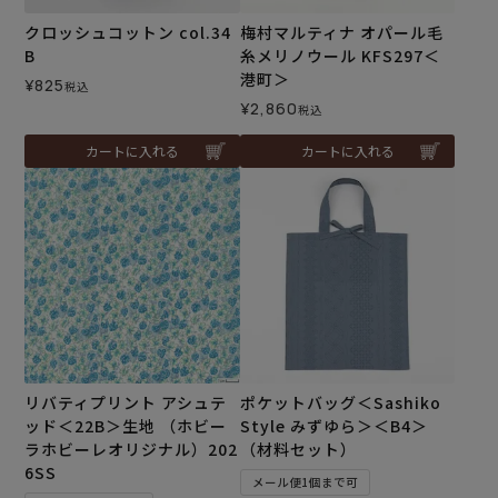
クロッシュコットン col.34
梅村マルティナ オパール毛
B
糸メリノウール KFS297＜
港町＞
¥
825
税込
¥
2,860
税込
カートに入れる
カートに入れる
リバティプリント アシュテ
ポケットバッグ＜Sashiko
ッド＜22B＞生地 （ホビー
Style みずゆら＞＜B4＞
ラホビーレオリジナル）202
（材料セット）
6SS
メール便1個まで可