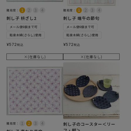
難易度：
難易度：
刺し子 枡ざし2
刺し子 端午の節句
メール便6個まで可
メール便6個まで可
和泉木綿(さらし)使用
和泉木綿(さらし)使用
¥
572
¥
572
税込
税込
×(在庫なし)
×(在庫なし)
難易度：
刺し子のコースター＜リー
フ・紺＞