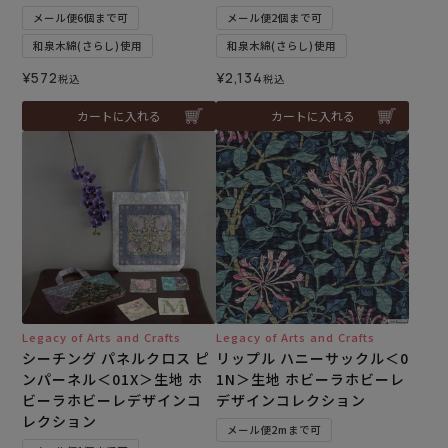
メール便6個まで可
メール便2個まで可
和泉木綿(さらし)使用
和泉木綿(さらし)使用
¥
572
¥
2,134
税込
税込
カートに入れる
カートに入れる
Legacy of Arts and Crafts
Legacy of Arts and Crafts
シーチング パネルクロス ピ
リップル ハニーサックル＜0
ンパーネル＜01X＞生地 ホ
1N＞生地 ホビーラホビーレ
ビーラホビーレデザインコ
デザインコレクション
レクション
メール便2mまで可