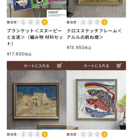
難易度：
難易度：
ブランケット＜スヌーピー
クロスステッチフレーム＜
と友達＞（編み物 材料セッ
アルルの跳ね橋＞
ト）
¥
15,950
税込
¥
17,600
税込
カートに入れる
カートに入れる
難易度：
難易度：