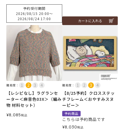
予約受付期間
2026/08/15 20:00
〜
2026/08/24 17:00
カートに入れる
難易度：
難易度：
【レシピなし】ラグランセ
【8/25予約】クロスステッ
ーター＜麻音色03X＞（編み
チフレーム＜おやすみスヌ
物 材料セット）
ーピー＞
予約商品
¥
8,085
税込
こちらは予約商品です
¥
8,030
税込