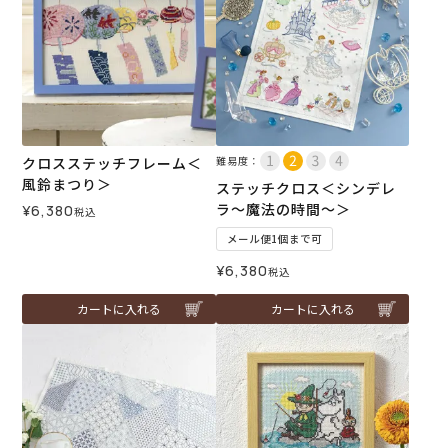
クロスステッチフレーム＜
難易度：
風鈴まつり＞
ステッチクロス＜シンデレ
ラ～魔法の時間～＞
¥
6,380
税込
メール便1個まで可
¥
6,380
税込
カートに入れる
カートに入れる