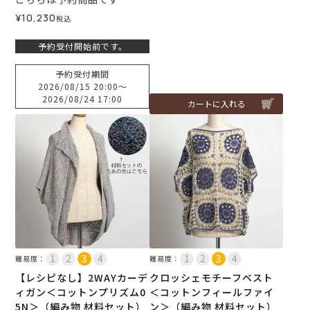
¥
10,230
税込
予約受付開始前です。
予約受付期間
2026/08/15 20:00
〜
2026/08/24 17:00
カートに入れる
難易度：
難易度：
【レシピなし】2WAYカーデ
クロッシェモチーフベスト
ィガン＜コットンプリズム0
＜コットンフィールファイ
5N＞（編み物 材料セット）
ン＞（編み物 材料セット）