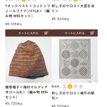
Yネックベスト＜コットンフ
刺し子のクロス＜大空を泳
ィールファイン07LB＞（編
ぐ＞
み物 材料セット）
¥
5,940
税込
¥
6,105
税込
カートに入れる
カートに入れる
腹巻帽子＜梅村マルティナ
難易度：
オパールB＞（編み物 材料
刺し子のクロス＜端午の節
セット）
句＞
¥
5,720
税込
¥
5,500
税込