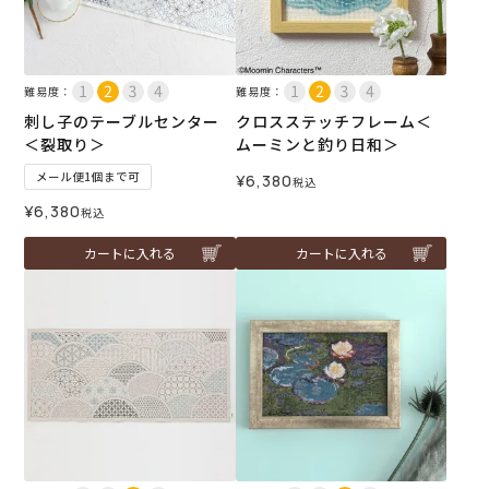
難易度：
難易度：
刺し子のテーブルセンター
クロスステッチフレーム＜
＜裂取り＞
ムーミンと釣り日和＞
メール便1個まで可
¥
6,380
税込
¥
6,380
税込
カートに入れる
カートに入れる