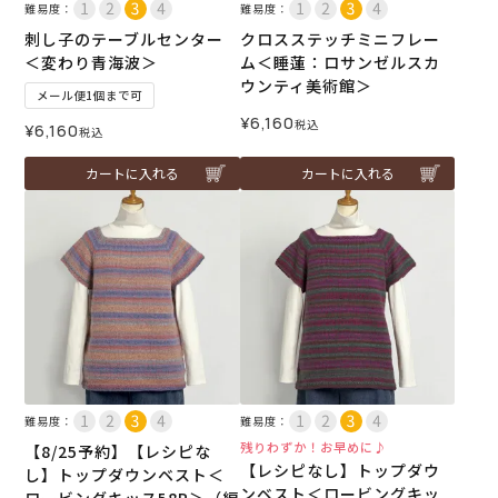
難易度：
難易度：
刺し子のテーブルセンター
クロスステッチミニフレー
＜変わり青海波＞
ム＜睡蓮：ロサンゼルスカ
ウンティ美術館＞
メール便1個まで可
¥
6,160
税込
¥
6,160
税込
カートに入れる
カートに入れる
難易度：
難易度：
残りわずか！お早めに♪
【8/25予約】【レシピな
【レシピなし】トップダウ
し】トップダウンベスト＜
ンベスト＜ロービングキッ