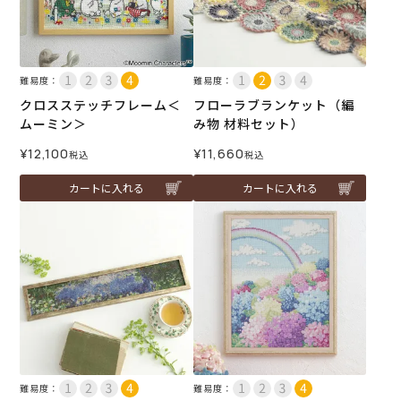
難易度：
難易度：
クロスステッチフレーム＜
フローラブランケット（編
ムーミン＞
み物 材料セット）
¥
12,100
¥
11,660
税込
税込
カートに入れる
カートに入れる
難易度：
難易度：