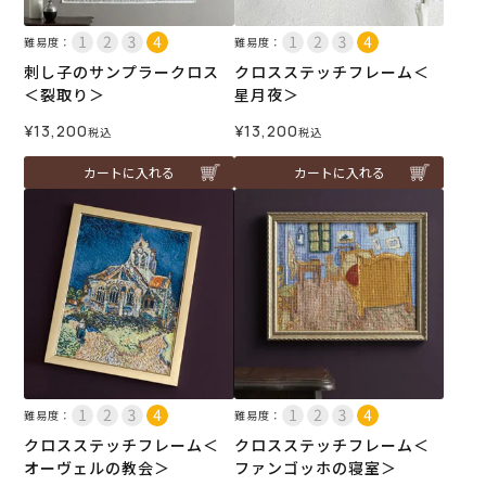
難易度：
難易度：
刺し子のサンプラークロス
クロスステッチフレーム＜
＜裂取り＞
星月夜＞
¥
13,200
¥
13,200
税込
税込
カートに入れる
カートに入れる
難易度：
難易度：
クロスステッチフレーム＜
クロスステッチフレーム＜
オーヴェルの教会＞
ファンゴッホの寝室＞