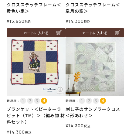
クロスステッチフレーム＜
クロスステッチフレーム＜
黄色い家＞
皐月の空＞
¥
15,950
¥
14,300
税込
税込
カートに入れる
カートに入れる
難易度：
難易度：
ブランケット＜ピーターラ
刺し子のサンプラークロス
ビット（TM）＞（編み物 材
＜形あわせ＞
料セット）
¥
14,300
税込
¥
14,300
税込