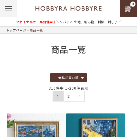
0
ファイナルセール開催中♪
＼リバティ 生地、編み物、刺繍、刺し子／
トップページ
商品一覧
商品一覧
価格が高い順
316
件中
1
-
200
件表示
1
2