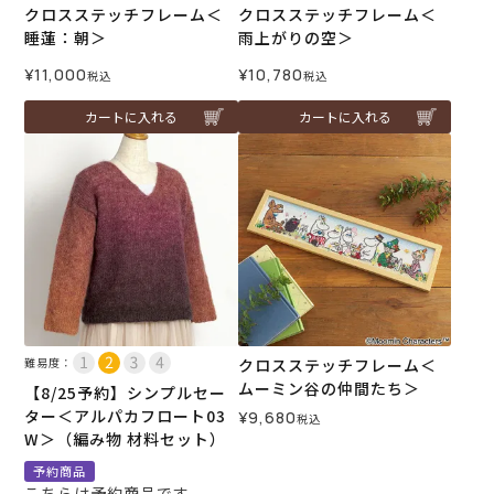
クロスステッチフレーム＜
クロスステッチフレーム＜
睡蓮：朝＞
雨上がりの空＞
¥
11,000
¥
10,780
税込
税込
カートに入れる
カートに入れる
難易度：
クロスステッチフレーム＜
ムーミン谷の仲間たち＞
【8/25予約】シンプルセー
ター＜アルパカフロート03
¥
9,680
税込
W＞（編み物 材料セット）
予約商品
こちらは予約商品です