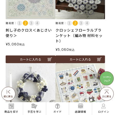
難易度：
難易度：
刺し子のクロス＜あじさい
クロッシェフローラルブラ
便り＞
ンケット（編み物 材料セッ
ト）
¥
5,060
税込
¥
5,060
税込
カートに入れる
カートに入れる
リリヤン
フェア
前に戻る
上に戻る
商品を探す
手芸を学ぶ
ガイド
店舗情報
ログイン