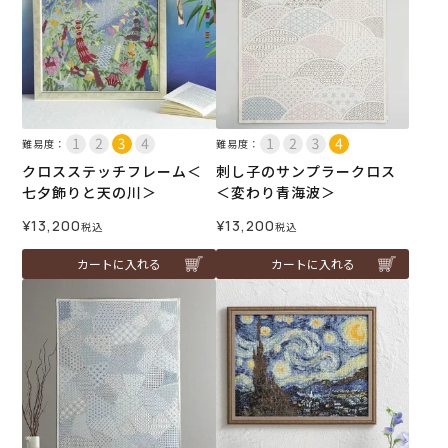
難易度：
難易度：
クロスステッチフレーム＜
刺し子のサンプラークロス
七夕飾りと天の川＞
＜変わり青海波＞
¥
13,200
¥
13,200
税込
税込
カートに入れる
カートに入れる