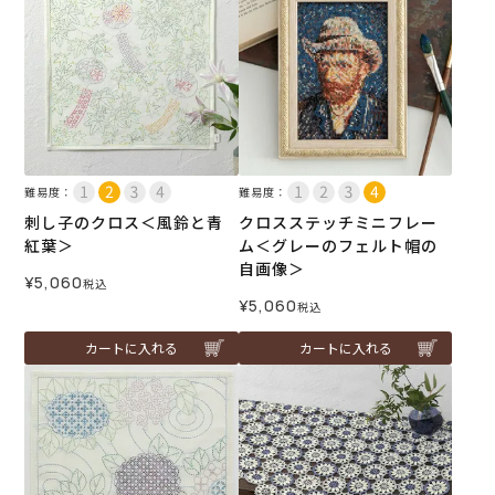
難易度：
難易度：
刺し子のクロス＜風鈴と青
クロスステッチミニフレー
紅葉＞
ム＜グレーのフェルト帽の
自画像＞
¥
5,060
税込
¥
5,060
税込
カートに入れる
カートに入れる