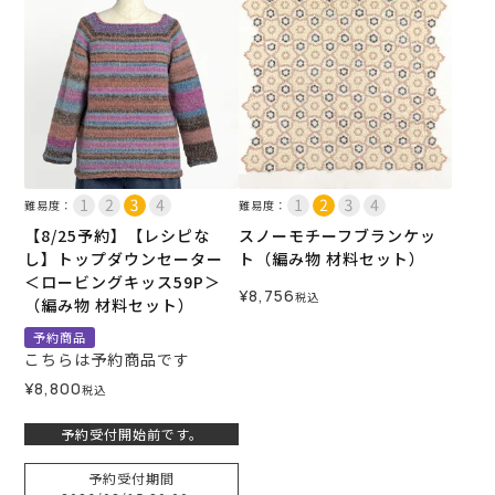
難易度：
難易度：
【8/25予約】【レシピな
スノーモチーフブランケッ
し】トップダウンセーター
ト（編み物 材料セット）
＜ロービングキッス59P＞
¥
8,756
税込
（編み物 材料セット）
予約商品
こちらは予約商品です
¥
8,800
税込
予約受付開始前です。
予約受付期間