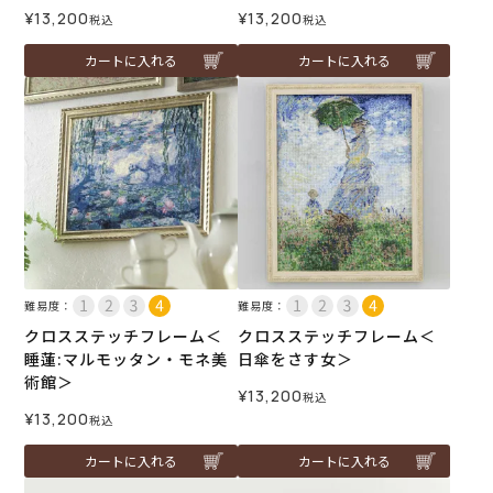
¥
13,200
¥
13,200
税込
税込
カートに入れる
カートに入れる
難易度：
難易度：
クロスステッチフレーム＜
クロスステッチフレーム＜
睡蓮:マルモッタン・モネ美
日傘をさす女＞
術館＞
¥
13,200
税込
¥
13,200
税込
カートに入れる
カートに入れる