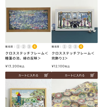
難易度：
難易度：
クロスステッチフレーム＜
クロスステッチフレーム＜
睡蓮の池、緑の反映＞
兜飾り2＞
¥
13,200
¥
12,100
税込
税込
カートに入れる
カートに入れる