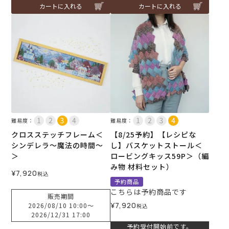
カートに入れる
カートに入れる
難易度：
難易度：
クロスステッチフレーム＜
【8/25予約】【レシピな
シンデレラ～魔法の時間～
し】バスケットストール＜
＞
ロービングキッス59P＞（編
み物 材料セット）
¥
7,920
税込
予約商品
こちらは予約商品です
販売期間
¥
7,920
2026/08/10 10:00
〜
税込
2026/12/31 17:00
予約受付開始前です。