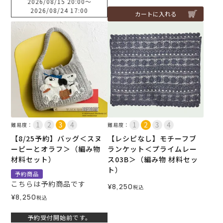
2026/08/15 20:00
〜
2026/08/24 17:00
カートに入れる
難易度：
難易度：
【8/25予約】バッグ＜スヌ
【レシピなし】モチーフブ
ーピーとオラフ＞（編み物
ランケット＜プライムレー
材料セット）
ス03B＞（編み物 材料セッ
ト）
予約商品
こちらは予約商品です
¥
8,250
税込
¥
8,250
税込
予約受付開始前です。