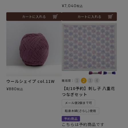
¥
7,040
税込
カートに入れる
カートに入れる
ウールシェイプ col.11W
難易度：
【8/10予約】刺し子 八重花
¥
880
税込
つなぎセット
メール便2個まで可
和泉木綿(さらし)使用
予約商品
こちらは予約商品です