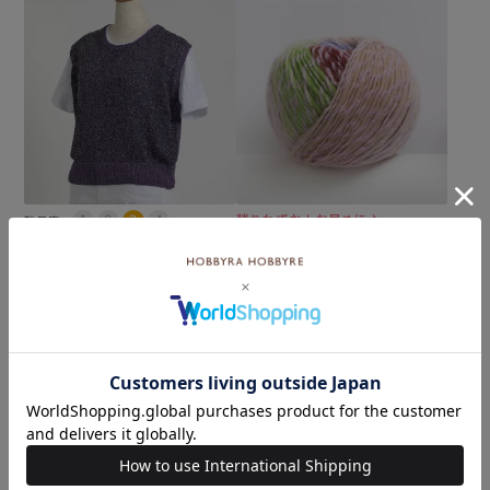
残りわずか！お早めに♪
難易度：
ロービングキッス col.52P
シャイニーベスト＜ワウ67B
¥
880
L＋コットンFF36L＞（編み
税込
物 材料セット）
¥
10,505
のところ
¥
9,515
税込
カートに入れる
カートに入れる