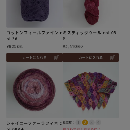
コットンフィールファイン c
ミスティックウール col.05
ol.36L
P
¥
825
¥
3,410
税込
税込
カートに入れる
カートに入れる
シャイニーファーラフィネ c
難易度：
ol.09P★
残りわずか！お早めに♪