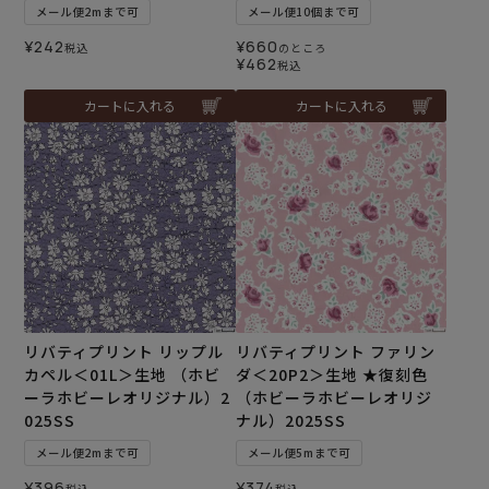
メール便2mまで可
メール便10個まで可
¥
242
¥
660
税込
のところ
¥
462
税込
カートに入れる
カートに入れる
リバティプリント リップル
リバティプリント ファリン
カペル＜01L＞生地 （ホビ
ダ＜20P2＞生地 ★復刻色
ーラホビーレオリジナル）2
（ホビーラホビーレオリジ
025SS
ナル）2025SS
メール便2mまで可
メール便5mまで可
¥
396
¥
374
税込
税込