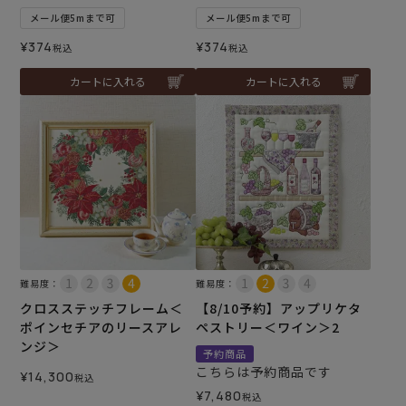
メール便5mまで可
メール便5mまで可
¥
374
¥
374
税込
税込
カートに入れる
カートに入れる
難易度：
難易度：
クロスステッチフレーム＜
【8/10予約】アップリケタ
ポインセチアのリースアレ
ペストリー＜ワイン＞2
ンジ＞
予約商品
こちらは予約商品です
¥
14,300
税込
¥
7,480
税込