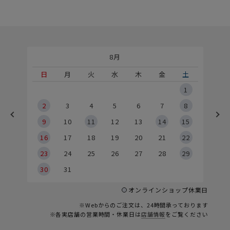
8月
土
日
月
火
水
木
金
土
5
1
2
2
3
4
5
6
7
8
9
9
10
11
12
13
14
15
6
16
17
18
19
20
21
22
23
24
25
26
27
28
29
30
31
オンラインショップ休業日
※Webからのご注文は、24時間承っております
※各実店舗の営業時間・休業日は
店舗情報
をご覧ください