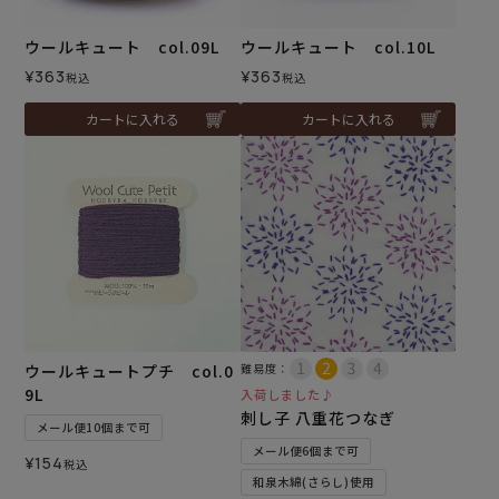
ウールキュート col.09L
ウールキュート col.10L
¥
363
¥
363
税込
税込
カートに入れる
カートに入れる
ウールキュートプチ col.0
難易度：
9L
入荷しました♪
刺し子 八重花つなぎ
メール便10個まで可
メール便6個まで可
¥
154
税込
和泉木綿(さらし)使用