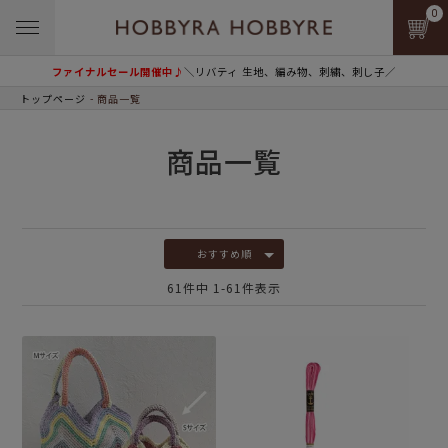
0
ファイナルセール開催中♪
＼リバティ 生地、編み物、刺繍、刺し子／
トップページ
商品一覧
商品一覧
おすすめ順
61
件中
1
-
61
件表示