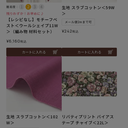
難易度：
生地 スラブコットン＜59W
＞
残りわずか！お早めに♪
【レシピなし】モチーフベ
メール便2mまで可
スト＜ウールシェイプ11W
¥
242
＞（編み物 材料セット）
税込
¥
6,160
税込
カートに入れる
カートに入れる
生地 スラブコットン＜102
リバティプリント バイアス
W＞
テープ チャイブ＜22L＞