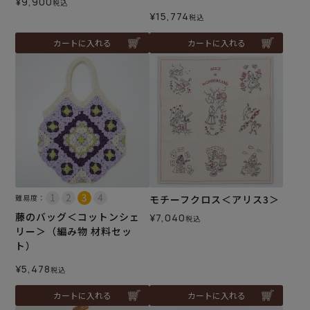
¥
9,900
税込
¥
15,774
税込
カートに入れる
カートに入れる
難易度：
モチーフクロス＜アリス3＞
藤のバッグ＜コットンシェ
¥
7,040
税込
リー＞（編み物 材料セッ
ト）
¥
5,478
税込
カートに入れる
カートに入れる