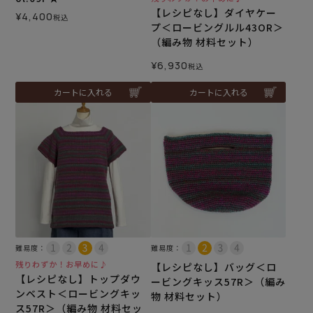
【レシピなし】ダイヤケー
¥
4,400
税込
プ＜ロービングルル43OR＞
（編み物 材料セット）
¥
6,930
税込
カートに入れる
カートに入れる
難易度：
難易度：
残りわずか！お早めに♪
【レシピなし】バッグ＜ロ
【レシピなし】トップダウ
ービングキッス57R＞（編み
ンベスト＜ロービングキッ
物 材料セット）
ス57R＞（編み物 材料セッ