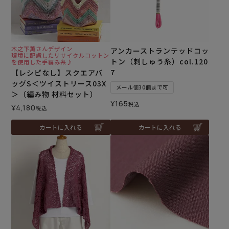
木之下薫さんデザイン
アンカーストランテッドコッ
環境に配慮したリサイクルコットン
トン（刺しゅう糸）col.120
を使用した手編み糸♪
7
【レシピなし】スクエアバ
ッグS＜ツイストリース03X
メール便30個まで可
＞（編み物 材料セット）
¥
165
税込
¥
4,180
税込
カートに入れる
カートに入れる