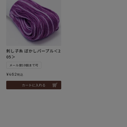
刺し子糸 ぼかしパープル＜2
05＞
メール便10個まで可
¥
462
税込
カートに入れる