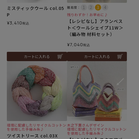
ミスティックウール col.05
難易度：
P
残りわずか！お早めに♪
【レシピなし】アランベス
¥
3,410
税込
ト＜ウールシェイプ11W＞
（編み物 材料セット）
¥
7,040
税込
カートに入れる
カートに入れる
環境に配慮したリサイクルコットン
木之下薫さんデザイン
を使用した手編み糸♪
環境に配慮したリサイクルコットン
を使用した手編み糸♪
ツイストリース col.03X