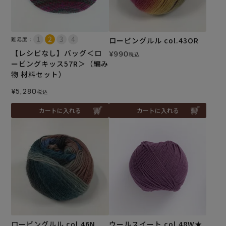
難易度：
ロービングルル col.43OR
【レシピなし】バッグ＜ロ
¥
990
税込
ービングキッス57R＞（編み
物 材料セット）
¥
5,280
税込
カートに入れる
カートに入れる
ロービングルル col.46N
ウールスイート col.48W★