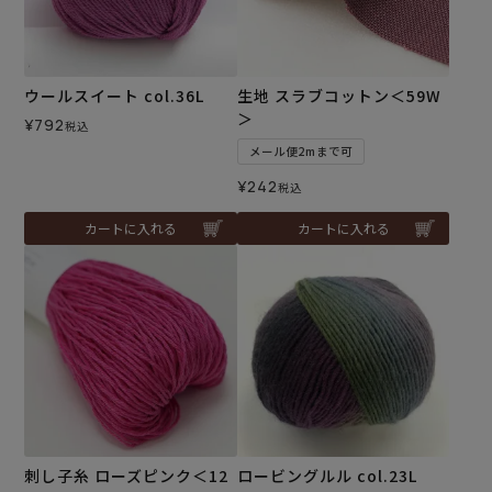
ウールスイート col.36L
生地 スラブコットン＜59W
＞
¥
792
税込
メール便2mまで可
¥
242
税込
カートに入れる
カートに入れる
刺し子糸 ローズピンク＜12
ロービングルル col.23L