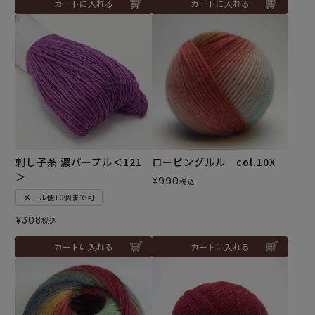
カートに入れる
カートに入れる
ロービングルル col.10X
刺し子糸 濃パープル＜121
＞
¥
990
税込
メール便10個まで可
¥
308
税込
カートに入れる
カートに入れる