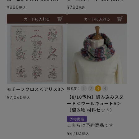
¥
990
¥
792
税込
税込
カートに入れる
カートに入れる
モチーフクロス＜アリス3＞
難易度：
【8/10予約】編み込みスヌ
¥
7,040
税込
ード＜ウールキュートA＞
（編み物 材料セット）
予約商品
こちらは予約商品です
¥
4,103
税込