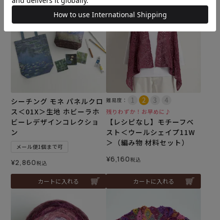
シーチング モネ パネルクロ
難易度：
ス＜01X＞生地 ホビーラホ
残りわずか！お早めに♪
ビーレデザインコレクショ
【レシピなし】モチーフベ
ン
スト＜ウールシェイプ11W
＞（編み物 材料セット）
メール便1個まで可
¥
6,160
税込
¥
2,860
税込
カートに入れる
カートに入れる