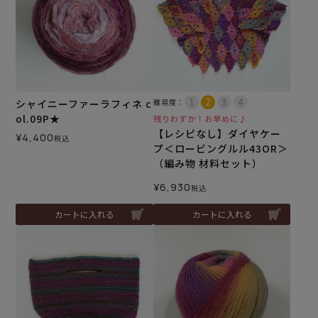
シャイニーファーラフィネ c
難易度：
ol.09P★
残りわずか！お早めに♪
【レシピなし】ダイヤケー
¥
4,400
税込
プ＜ロービングルル43OR＞
（編み物 材料セット）
¥
6,930
税込
カートに入れる
カートに入れる