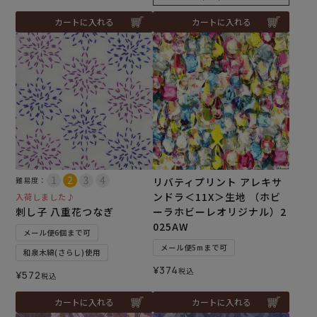
カートに入れる
カートに入れる
難易度：
リバティプリント アレキサ
ンドラ＜11X＞生地 （ホビ
入荷しました♪
刺し子 八重花つなぎ
ーラホビーレオリジナル）2
025AW
メール便6個まで可
メール便5mまで可
和泉木綿(さらし)使用
¥
374
税込
¥
572
税込
カートに入れる
カートに入れる