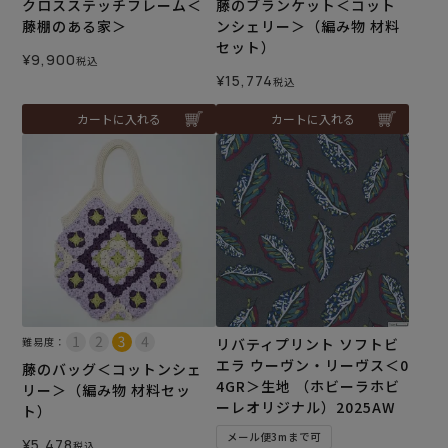
クロスステッチフレーム＜
藤のブランケット＜コット
藤棚のある家＞
ンシェリー＞（編み物 材料
セット）
¥
9,900
税込
¥
15,774
税込
カートに入れる
カートに入れる
難易度：
リバティプリント ソフトビ
エラ ウーヴン・リーヴス＜0
藤のバッグ＜コットンシェ
4GR＞生地 （ホビーラホビ
リー＞（編み物 材料セッ
ーレオリジナル）2025AW
ト）
メール便3mまで可
¥
5,478
税込