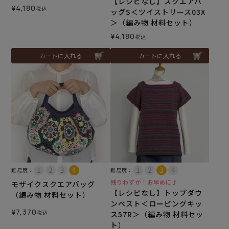
【レシピなし】スクエアバ
¥
4,180
税込
ッグS＜ツイストリース03X
＞（編み物 材料セット）
¥
4,180
税込
カートに入れる
カートに入れる
難易度：
難易度：
残りわずか！お早めに♪
モザイクスクエアバッグ
【レシピなし】トップダウ
（編み物 材料セット）
ンベスト＜ロービングキッ
¥
7,370
税込
ス57R＞（編み物 材料セッ
ト）