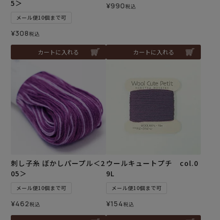
5＞
¥
990
税込
メール便10個まで可
¥
308
税込
カートに入れる
カートに入れる
刺し子糸 ぼかしパープル＜2
ウールキュートプチ col.0
05＞
9L
メール便10個まで可
メール便10個まで可
¥
462
¥
154
税込
税込