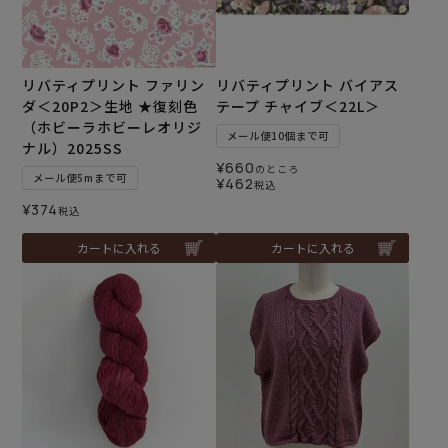
リバティプリント ファリン
リバティプリント バイアス
ダ＜20P2＞生地 ★復刻色
テープ チャイブ＜22L＞
（ホビーラホビーレオリジ
メール便10個まで可
ナル）2025SS
¥
660
のところ
メール便5mまで可
¥
462
税込
¥
374
税込
カートに入れる
カートに入れる