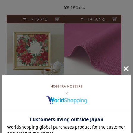
¥
6,160
税込
カートに入れる
カートに入れる
難易度：
生地 スラブコットン＜102
W＞
クロスステッチフレーム＜
ポインセチアのリースアレ
メール便2mまで可
ンジ＞
¥
242
税込
¥
14,300
税込
カートに入れる
カートに入れる