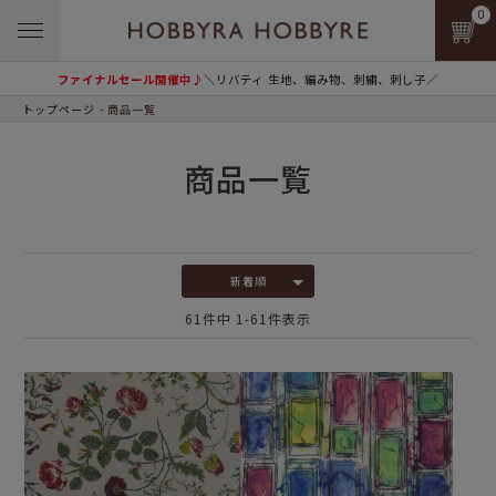
0
ファイナルセール開催中♪
＼リバティ 生地、編み物、刺繍、刺し子／
トップページ
商品一覧
商品一覧
新着順
61
件中
1
-
61
件表示