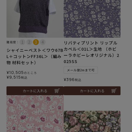
難易度：
リバティプリント リップル
カペル＜01L＞生地 （ホビ
シャイニーベスト＜ワウ67B
ーラホビーレオリジナル）2
L＋コットンFF36L＞（編み
025SS
物 材料セット）
メール便2mまで可
¥
10,505
のところ
¥
9,515
税込
¥
396
税込
カートに入れる
カートに入れる