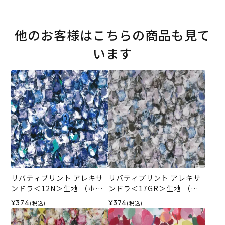
他のお客様はこちらの商品も見て
います
リバティプリント アレキサ
リバティプリント アレキサ
ンドラ＜12N＞生地 （ホビ
ンドラ＜17GR＞生地 （ホ
ーラホビーレオリジナル）2
ビーラホビーレオリジナ
¥374
¥374
(税込)
(税込)
025AW
ル）2026SS