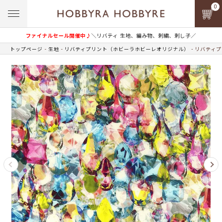
0
ファイナルセール開催中♪
＼リバティ 生地、編み物、刺繍、刺し子／
トップページ
生地
リバティプリント（ホビーラホビーレオリジナル）
リバティプ