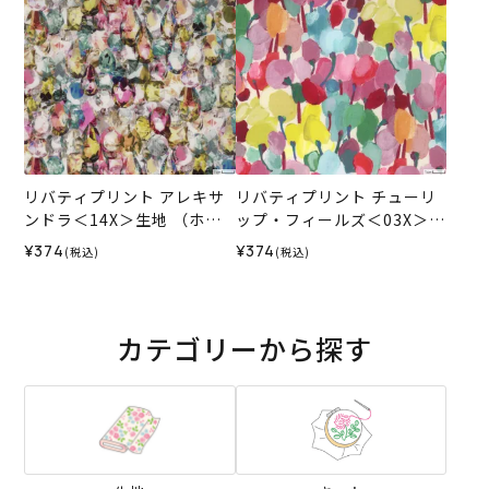
リバティプリント アレキサ
リバティプリント チューリ
ンドラ＜14X＞生地 （ホビ
ップ・フィールズ＜03X＞生
ーラホビーレオリジナル）2
地 （ホビーラホビーレオリ
¥374
¥374
(税込)
(税込)
026SS
ジナル）2026SS
カテゴリーから探す