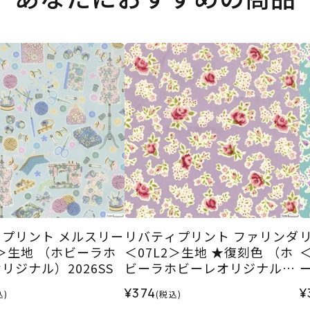
プリント メルスリー
リバティプリント ファリンダ
B＞生地 （ホビーラホ
＜07L2＞生地 ★復刻色 （ホ
リジナル）2026SS
ビーラホビーレオリジナル）
2025SS
¥374
¥
込)
(税込)