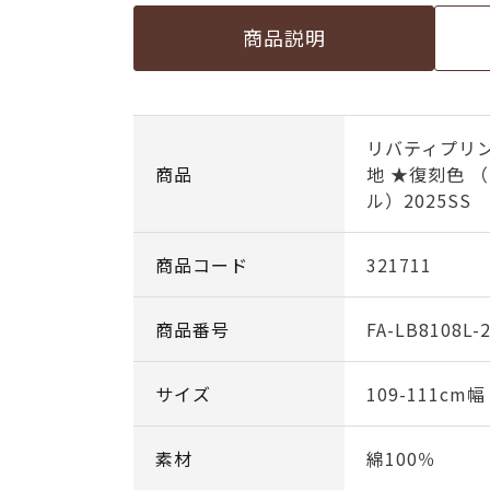
商品説明
リバティプリン
商品
地 ★復刻色 
ル）2025SS
商品コード
321711
商品番号
FA-LB8108L-
サイズ
109-111cm
素材
綿100％