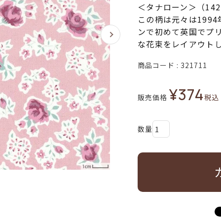
＜タナローン＞（14
この柄は元々は199
ンで初めて英国でプ
な花束をレイアウトし
商品コード
321711
¥
374
販売価格
税込