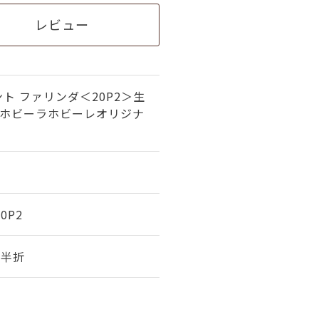
レビュー
ト ファリンダ＜20P2＞生
（ホビーラホビーレオリジナ
20P2
幅 半折