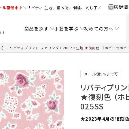
店舗情
ール開催中♪
＼リバティ 生地、編み物、刺繍、刺し子／
商品を探す
手芸を学ぶ
初めての方へ
料！
ル）
リバティプリント ファリンダ＜20P2＞生地 ★復刻色 （ホビーラホビー
メール便5mまで可
リバティプリン
★復刻色 （ホ
025SS
★2023年4月の復刻